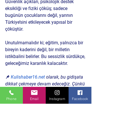
Güvenlik açıkları, psikolojik destek 
eksikliği ve fiziki çöküş; sadece 
bugünün çocuklarını değil, 
yarının 
Türkiye’sini
 etkileyecek yapısal bir 
çöküştür.
Unutulmamalıdır ki; eğitim, yalnızca bir 
bireyin kaderini değil, 
bir milletin 
istikbalini
 belirler. Bu sessizlik sürdükçe, 
geleceğimiz karanlık kalacaktır.
📌 
Kulishaber16.net
 olarak, bu gidişata 
dikkat çekmeye devam edeceğiz. Çünkü 
bağımsız medya susarsa, gerçekler 
kaybolur.
Phone
Email
Instagram
Facebook
Politika ve Toplum