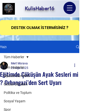
KulisHaber16
DESTEK OLMAK İSTERMİSİNİZ ?
Yazı
Tüm Haberler
Mert Morava
Tüm Haberler
23 Ağu 2025
Eğitimde Çöküşün Ayak Sesleri mi
Siyaset Gündemi
? Orhangazi’den Sert Uyarı
Global Gündem
Politika ve Toplum
Sosyal Yaşam
Spor