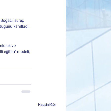
 Boğacı
, süreç 
lduğunu kanıtladı.
mluluk ve 
li eğitim” modeli, 
Hepsini Gör