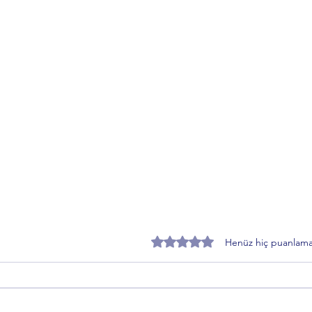
5 üzerinden 0 yıldız
Henüz hiç puanlama