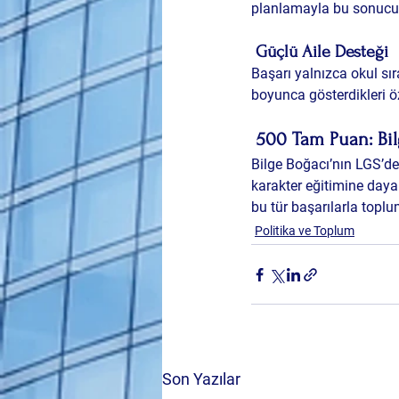
planlamayla bu sonucu
Güçlü Aile Desteği
Başarı yalnızca okul sıra
boyunca gösterdikleri öz
500 Tam Puan: Bi
Bilge Boğacı’nın LGS’de
karakter eğitimine dayal
bu tür başarılarla topl
Politika ve Toplum
Son Yazılar