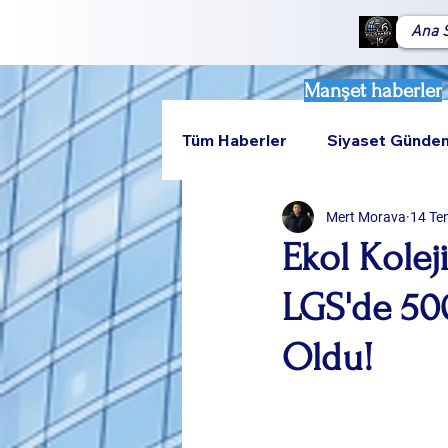
Ana 
Manşet haberler
Tüm Haberler
Siyaset Günde
Mert Morava
14 Te
Teknoloji
Rumeli
Ekol Kolej
LGS'de 50
Oldu!