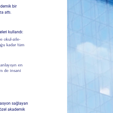
ademik bir 
a attı.
eleri kullandı:
e okul-aile-
uğu kadar tüm 
 anlayışın en 
em de insani 
tivasyon sağlayan 
 özel akademik 