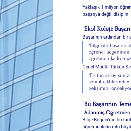
Yaklaşık 1 milyon öğren
başarıya değil; disiplin
Ekol Koleji: Başar
Başarının ardından bir
“Bilge’nin başarısı 
öğrenci üçgeninde k
öğretmen kadromuzun
Genel Müdür Türkan Se
“Eğitim anlayışımızı
somut çıktılarından
gelişimini önceliyor
Bu Başarının Tem
Adanmış Öğretmen
Bilge Boğacı’nın bu tari
öğretmenlerin rolü büyü