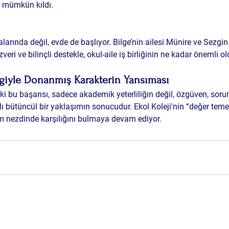
 mümkün kıldı.
larında değil, evde de başlıyor. Bilge’nin ailesi 
Münire ve Sezgin
veri ve bilinçli destekle, okul-aile iş birliğinin ne kadar önemli o
lgiyle Donanmış Karakterin Yansıması
ki bu başarısı, sadece akademik yeterliliğin değil, özgüven, soru
ı bütüncül bir yaklaşımın sonucudur. Ekol Koleji'nin “değer temel
um nezdinde karşılığını bulmaya devam ediyor.