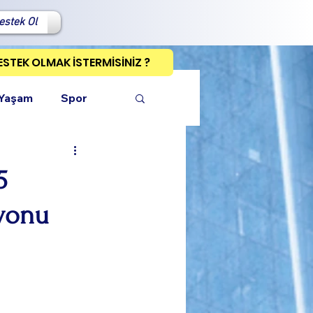
estek Ol
ESTEK OLMAK İSTERMİSİNİZ ?
 Yaşam
Spor
5
yonu
ı Kopyala