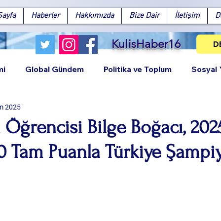
Sayfa
Haberler
Hakkımızda
Bize Dair
İletişim
D
KulisHaber16
D
mi
Global Gündem
Politika ve Toplum
Sosyal
m 2025
i Öğrencisi Bilge Boğacı, 202
0 Tam Puanla Türkiye Şampi
Facebook
X (Twitter)
WhatsApp
LinkedIn
Pinterest
Bağlantıy