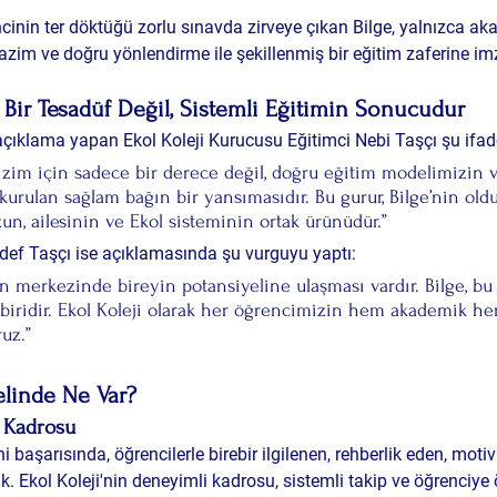
cinin ter döktüğü zorlu sınavda zirveye çıkan Bilge, yalnızca ak
, azim ve doğru yönlendirme ile şekillenmiş bir eğitim zaferine imz
ı Bir Tesadüf Değil, Sistemli Eğitimin Sonucudur
 açıklama yapan 
Ekol Koleji Kurucusu Eğitimci Nebi Taşçı
 şu ifad
bizim için sadece bir derece değil, doğru eğitim modelimizin v
urulan sağlam bağın bir yansımasıdır. Bu gurur, Bilge’nin old
, ailesinin ve Ekol sisteminin ortak ürünüdür.”
def Taşçı
 ise açıklamasında şu vurguyu yaptı:
n merkezinde bireyin potansiyeline ulaşması vardır. Bilge, bu
 biridir. Ekol Koleji olarak her öğrencimizin hem akademik h
uz.”
elinde Ne Var?
 Kadrosu
hi başarısında, öğrencilerle birebir ilgilenen, rehberlik eden, mo
k. Ekol Koleji'nin deneyimli kadrosu, sistemli takip ve öğrenciye