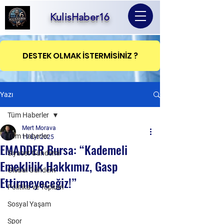
KulisHaber16
DESTEK OLMAK İSTERMİSİNİZ ?
Yazı
Tüm Haberler
Mert Morava
Tüm Haberler
19 Eyl 2025
EMADDER Bursa: “Kademeli
Siyaset Gündemi
Emeklilik Hakkımız, Gasp
Global Gündem
Ettirmeyeceğiz!”
Politika ve Toplum
Sosyal Yaşam
Spor