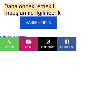
Daha önceki emekli 
maaşları ile ilgili içerik
HABERE TIKLA
Politika ve Toplum
Phone
Email
Instagram
Facebook
Hepsini Gör
Son Yazılar