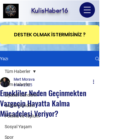
KulisHaber16
DESTEK OLMAK İSTERMİSİNİZ ?
Yazı
Tüm Haberler
Mert Morava
Tüm Haberler
6 Ara 2025
Emekliler Neden Geçinmekten
Siyaset Gündemi
Vazgeçip Hayatta Kalma
Global Gündem
Mücadelesi Veriyor?
Politika ve Toplum
Sosyal Yaşam
Spor