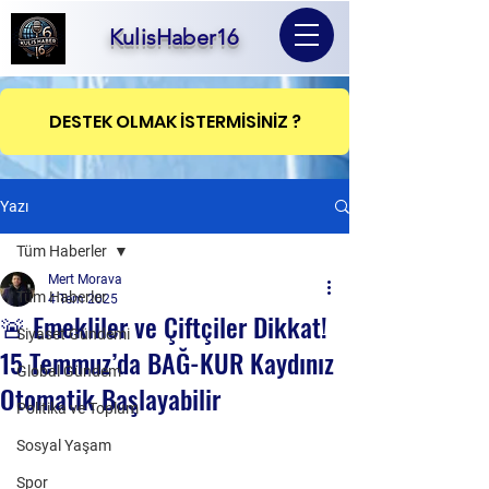
KulisHaber16
DESTEK OLMAK İSTERMİSİNİZ ?
Yazı
Tüm Haberler
Mert Morava
Tüm Haberler
4 Tem 2025
🚨 Emekliler ve Çiftçiler Dikkat!
Siyaset Gündemi
15 Temmuz’da BAĞ-KUR Kaydınız
Global Gündem
Otomatik Başlayabilir
Politika ve Toplum
Sosyal Yaşam
Spor