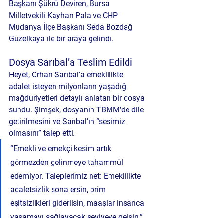
Başkanı 
Şükrü Deviren
, Bursa 
Milletvekili 
Kayhan Pala
 ve CHP 
Mudanya İlçe Başkanı 
Seda Bozdağ 
Güzelkaya
 ile bir araya gelindi.
Dosya Sarıbal’a Teslim Edildi
Heyet, 
Orhan Sarıbal’a
 emeklilikte 
adalet isteyen milyonların yaşadığı 
mağduriyetleri detaylı anlatan bir dosya 
sundu. Şimşek, dosyanın TBMM’de dile 
getirilmesini ve Sarıbal’ın 
“sesimiz 
olmasını”
 talep etti.
“Emekli ve emekçi kesim artık 
görmezden gelinmeye tahammül 
edemiyor. Taleplerimiz net: Emeklilikte 
adaletsizlik sona ersin, prim 
eşitsizlikleri giderilsin, maaşlar insanca 
yaşamayı sağlayacak seviyeye gelsin,” 