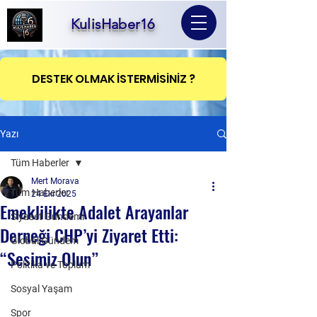
KulisHaber16
DESTEK OLMAK İSTERMİSİNİZ ?
Yazı
Tüm Haberler
Mert Morava
Tüm Haberler
24 Eki 2025
Emeklilikte Adalet Arayanlar
Siyaset Gündemi
Derneği CHP’yi Ziyaret Etti:
Global Gündem
“Sesimiz Olun”
Politika ve Toplum
Sosyal Yaşam
Spor