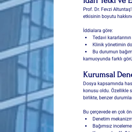
İdari Yetki ve E
Prof. Dr. Fevzi Altunta
etkisinin boyutu hakkın
İddialara göre:
Tedavi kararlarının
Klinik yönetimin do
Bu durumun bağıms
kamuoyunda farklı görüş
Kurumsal Denet
Dosya kapsamında hasta
konusu oldu. Özellikle 
birlikte, benzer duruml
Bu çerçevede en çok öne
Denetim mekanizmal
Bağımsız inceleme s