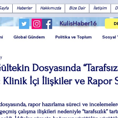
Sayfa
Haberler
Hakkımızda
Bize Dair
İletişim
D
KulisHaber16
D
mi
Global Gündem
Politika ve Toplum
Sosyal
ay
ltekin Dosyasında “Tarafsızl
 Klinik İçi İlişkiler ve Rapor 
Facebook
X (Twitter)
WhatsApp
LinkedIn
Pinterest
Bağlantıy
osyasında, rapor hazırlama süreci ve incelemelerd
geçmiş çalışma ilişkileri nedeniyle “tarafsızlık” tar