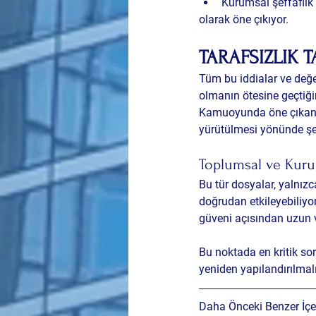
Kurumsal şeffaflık 
olarak öne çıkıyor.
TARAFSIZLIK 
Tüm bu iddialar ve değe
olmanın ötesine geçtiğin
Kamuoyunda öne çıkan en
yürütülmesi yönünde şek
Toplumsal ve Kurum
Bu tür dosyalar, yalnızc
doğrudan etkileyebiliyo
güveni açısından uzun v
Bu noktada en kritik sor
yeniden yapılandırılmal
Daha Önceki Benzer İçer