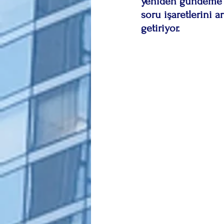
yeniden gündeme ge
soru işaretlerini a
getiriyor.