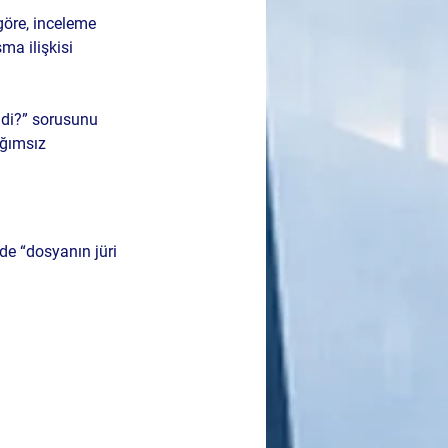
göre, inceleme 
ma ilişkisi 
ldi?” sorusunu 
ağımsız 
nde “dosyanın jüri 