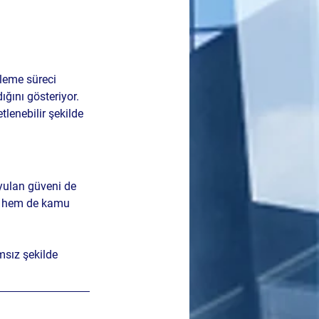
leme süreci 
ığını gösteriyor.
enebilir şekilde 
uyulan güveni de 
ar hem de kamu 
msız şekilde 