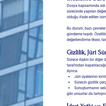
Dosya kapsamında adı ge
sürecinde yapılan değerl
olduğu ifade edilen isim
Bu durum, bazı çevrele
gündeme taşıdı. Özellikl
değerlendirme ilkesi, t
Gizlilik, Jüri 
Sürece ilişkin bir diğer
tarafından kapatılacağ
Ayrıca:
Jüri üyelerinin kim
Sürecin gizlilik çe
Soruşturmanın selam
gibi unsurlar da tartışm