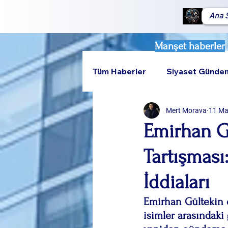
Ana 
Manşet haberler
Tüm Haberler
Siyaset Günde
Mert Morava
11 M
Teknoloji
Rumeli
Emirhan Gü
Tartışması:
İddiaları
Emirhan Gültekin d
isimler arasındaki 