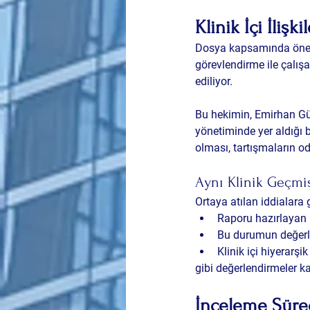
Klinik İçi İlişk
Dosya kapsamında öne ç
görevlendirme ile çalış
ediliyor.
Bu hekimin, Emirhan Gül
yönetiminde yer aldığı b
olması, tartışmaların od
Aynı Klinik Geçmiş
Ortaya atılan iddialara 
Raporu hazırlayan h
Bu durumun değerle
Klinik içi hiyerarş
gibi değerlendirmeler 
İnceleme Sürec