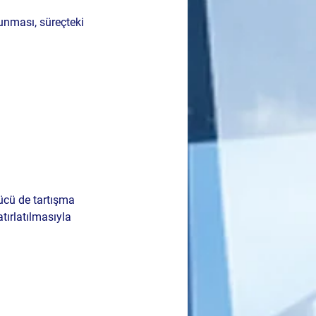
unması, süreçteki 
ücü de tartışma 
tırlatılmasıyla 