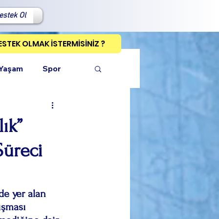
estek Ol
ESTEK OLMAK İSTERMİSİNİZ ?
 Yaşam
Spor
ık”
Süreci
ı Kopyala
e yer alan 
tışması 