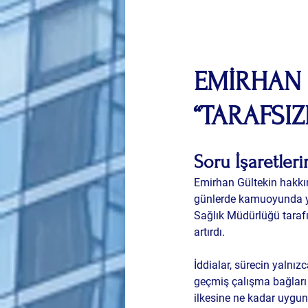
EMİRHAN 
“TARAFSIZ
Soru İşaretleri
Emirhan Gültekin hakkın
günlerde kamuoyunda yeni
Sağlık Müdürlüğü tarafın
artırdı.
İddialar, sürecin yalnız
geçmiş çalışma bağları 
ilkesine ne kadar uygu