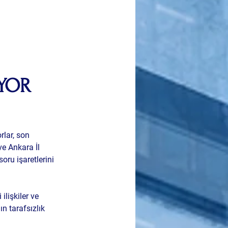
İYOR
lar, son 
e Ankara İl 
oru işaretlerini 
lişkiler ve 
 tarafsızlık 