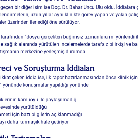
çen bir diğer isim ise Doç. Dr. Bahar Uncu Ulu oldu. İddialara 
endirmelerin, uzun yıllar aynı klinikte görev yapan ve yakın çalış
ler üzerinden ilerlediği öne sürülüyor.
r tarafından “dosya gerçekten bağımsız uzmanlara mı yönlendiri
e sağlık alanında yürütülen incelemelerde tarafsız bilirkişi ve b
artışmanın merkezine yerleşmiş durumda.
Süreci ve Soruşturma İddiaları
 dikkat çeken iddia ise, ilk rapor hazırlanmasından önce klinik içi
ı” yönünde konuşmalar yapıldığı yönünde.
liklerinin kamuoyu ile paylaşılmadığı
rçevesinde yürütüldüğü
eti için bazı bilgilerin açıklanmadığı
ayı daha karmaşık hale getiriyor.