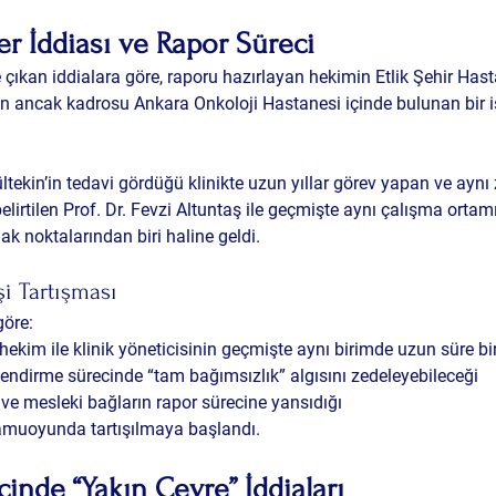
iler İddiası ve Rapor Süreci
ıkan iddialara göre, raporu hazırlayan hekimin Etlik Şehir Has
an ancak kadrosu Ankara Onkoloji Hastanesi içinde bulunan bir i
tekin’in tedavi gördüğü klinikte uzun yıllar görev yapan ve aynı
elirtilen Prof. Dr. Fevzi Altuntaş ile geçmişte aynı çalışma orta
ak noktalarından biri haline geldi.
i Tartışması
göre:
ekim ile klinik yöneticisinin geçmişte aynı birimde uzun süre birl
ndirme sürecinde “tam bağımsızlık” algısını zedeleyebileceği
ik ve mesleki bağların rapor sürecine yansıdığı
kamuoyunda tartışılmaya başlandı.
inde “Yakın Çevre” İddiaları