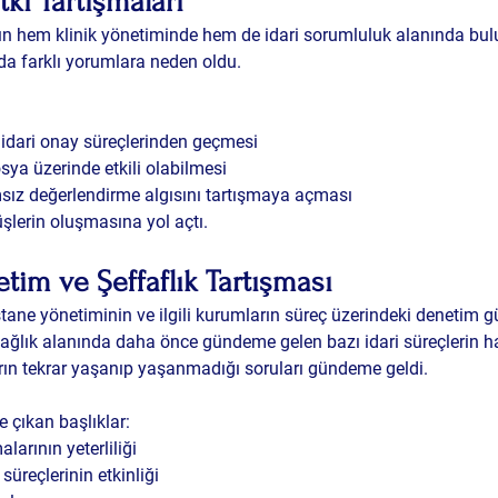
tki Tartışmaları
ş’ın hem klinik yönetiminde hem de idari sorumluluk alanında bul
da farklı yorumlara neden oldu.
 idari onay süreçlerinden geçmesi
sya üzerinde etkili olabilmesi
ız değerlendirme algısını tartışmaya açması
lerin oluşmasına yol açtı.
im ve Şeffaflık Tartışması
ne yönetiminin ve ilgili kurumların süreç üzerindeki denetim g
sağlık alanında daha önce gündeme gelen bazı idari süreçlerin ha
arın tekrar yaşanıp yaşanmadığı soruları gündeme geldi.
 çıkan başlıklar:
arının yeterliliği
üreçlerinin etkinliği