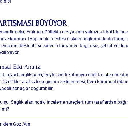
algısı
TARTIŞMASI BÜYÜYOR
rlendirmeler, Emirhan Gültekin dosyasının yalnızca tıbbi bir ince
i ve kurumsal yapılar ile mesleki ilişkiler bağlamında da tartışıld
 temel beklenti ise sürecin tamamen bağımsız, şeffaf ve denetl
illeniyor.
sal Etki Analizi
a bireysel sağlık süreçleriyle sınırlı kalmayıp sağlık sistemine d
r. Özellikle tarafsızlık algısının zedelenmesi, hem kurumsal itib
adeli sonuçlar doğurabilir.
u şu: 
Sağlık alanındaki inceleme süreçleri, tüm taraflardan bağı
ı mı?
iklere Göz Atın