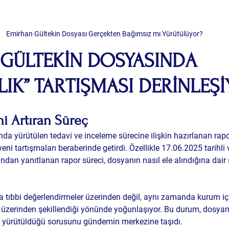
Emirhan Gültekin Dosyası Gerçekten Bağımsız mı Yürütülüyor?
GÜLTEKİN DOSYASINDA 
LIK” TARTIŞMASI DERİNLEŞ
ni Artıran Süreç
da yürütülen tedavi ve inceleme sürecine ilişkin hazırlanan rapor
 tartışmaları beraberinde getirdi. Özellikle 17.06.2025 tarihli v
dan yanıtlanan rapor süreci, dosyanın nasıl ele alındığına dair s
ca tıbbi değerlendirmeler üzerinden değil, aynı zamanda kurum içi i
üzerinden şekillendiği yönünde yoğunlaşıyor. Bu durum, dosyanın
n yürütüldüğü sorusunu gündemin merkezine taşıdı.