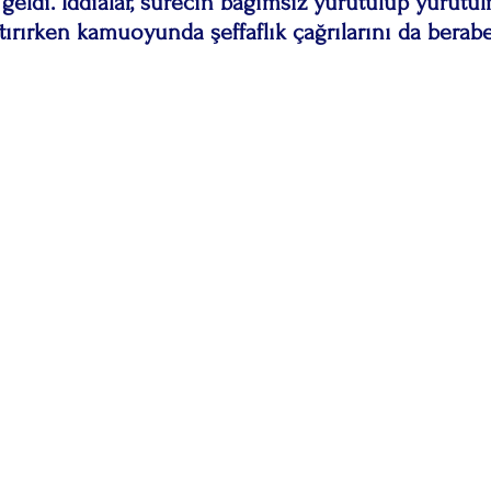
ldi. İddialar, sürecin bağımsız yürütülüp yürütül
rtırırken kamuoyunda şeffaflık çağrılarını da berab