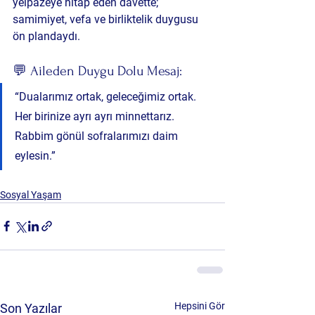
yelpazeye hitap eden davette; 
samimiyet, vefa ve birliktelik
 duygusu 
ön plandaydı.
💬 Aileden Duygu Dolu Mesaj:
“Dualarımız ortak, geleceğimiz ortak. 
Her birinize ayrı ayrı minnettarız. 
Rabbim gönül sofralarımızı daim 
eylesin.”
Sosyal Yaşam
Hepsini Gör
Son Yazılar