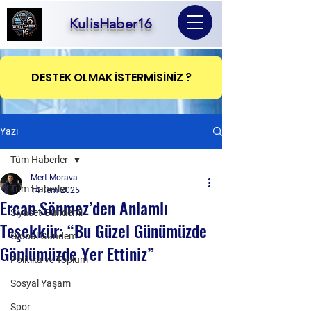
KulisHaber16
DESTEK OLMAK İSTERMİSİNİZ ?
Yazı
Tüm Haberler
Mert Morava
Tüm Haberler
14 Tem 2025
Ercan Sönmez’den Anlamlı
Siyaset Gündemi
Teşekkür: “Bu Güzel Günümüzde
Global Gündem
Gönlümüzde Yer Ettiniz”
Politika ve Toplum
Sosyal Yaşam
Spor