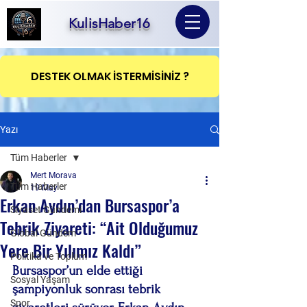
KulisHaber16
DESTEK OLMAK İSTERMİSİNİZ ?
Yazı
Tüm Haberler
Mert Morava
Tüm Haberler
19 May
Erkan Aydın’dan Bursaspor’a
Siyaset Gündemi
Tebrik Ziyareti: “Ait Olduğumuz
Global Gündem
Yere Bir Yılımız Kaldı”
Politika ve Toplum
Bursaspor’un elde ettiği 
Sosyal Yaşam
şampiyonluk sonrası tebrik 
Spor