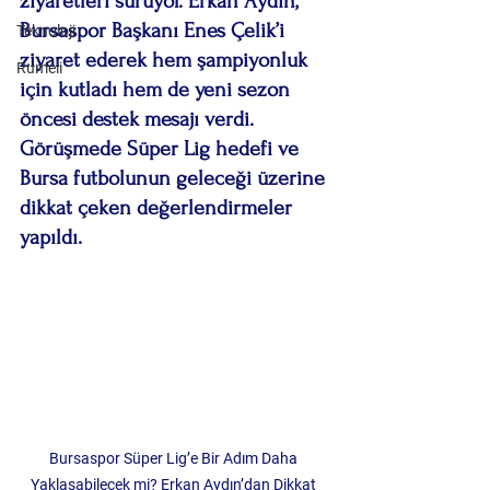
ziyaretleri sürüyor. Erkan Aydın, 
Bursaspor Başkanı Enes Çelik’i 
Teknoloji
ziyaret ederek hem şampiyonluk 
Rumeli
için kutladı hem de yeni sezon 
öncesi destek mesajı verdi. 
Görüşmede Süper Lig hedefi ve 
Bursa futbolunun geleceği üzerine 
dikkat çeken değerlendirmeler 
yapıldı.
Bursaspor Süper Lig’e Bir Adım Daha 
Yaklaşabilecek mi? Erkan Aydın’dan Dikkat 