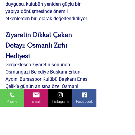
duygusu, kulübün yeniden güçlü bir 
yapıya dönüşmesinde önemli 
etkenlerden biri olarak değerlendiriliyor.
Ziyaretin Dikkat Çeken 
Detayı: Osmanlı Zırhı 
Hediyesi
Gerçekleşen ziyaretin sonunda 
Osmangazi Belediye Başkanı Erkan 
Aydın, Bursaspor Kulübü Başkanı Enes 
Çelik’e günün anısına özel Osmanlı 
askeri zırhı tasarımlı bir hediye takdim 
etti.
Phone
Email
Instagram
Facebook
Bu jest, görüşmenin dikkat çeken 
detaylarından biri olurken, sosyal 
medyada da kısa sürede paylaşıldı.