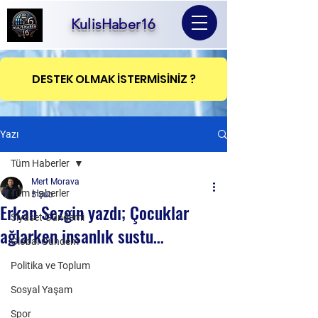
KulisHaber16
DESTEK OLMAK İSTERMİSİNİZ ?
Yazı
Tüm Haberler
Mert Morava
Tüm Haberler
5 Şub
Erkan Sezgin yazdı; Çocuklar
Siyaset Gündemi
ağlarken insanlık sustu…
Global Gündem
Politika ve Toplum
Sosyal Yaşam
Spor