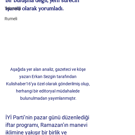
bir buluşma değil, yeni sürecin 
işareti olarak yorumladı.
Teknoloji
Rumeli
Aşağıda yer alan analiz, gazeteci ve köşe 
yazarı Erkan Sezgin tarafından 
Kulishaber16’ya özel olarak gönderilmiş olup, 
herhangi bir editoryal müdahalede 
bulunulmadan yayımlanmıştır.
İYİ Parti’nin pazar günü düzenlediği 
iftar programı, Ramazan’ın manevi 
iklimine yakışır bir birlik ve 