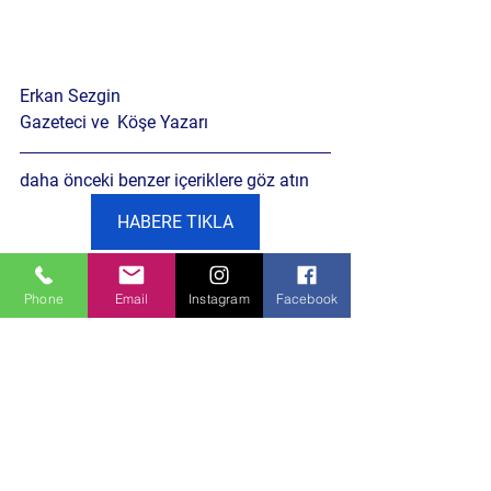
Erkan Sezgin 
Gazeteci ve  Köşe Yazarı 
daha önceki benzer içeriklere göz atın
HABERE TIKLA
Siyaset Gündemi
Phone
Email
Instagram
Facebook
Hepsini Gör
Son Yazılar