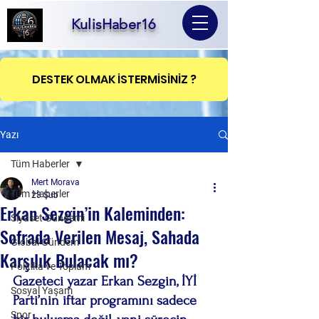
KulisHaber16
DESTEK OLMAK İSTERMİSİNİZ ?
Yazı
Tüm Haberler
Mert Morava
Tüm Haberler
23 Şub
Erkan Sezgin’in Kaleminden:
Siyaset Gündemi
Sofrada Verilen Mesaj, Sahada
Global Gündem
Karşılık Bulacak mı?
Politika ve Toplum
Gazeteci yazar Erkan Sezgin, İYİ 
Sosyal Yaşam
Parti’nin iftar programını sadece 
Spor