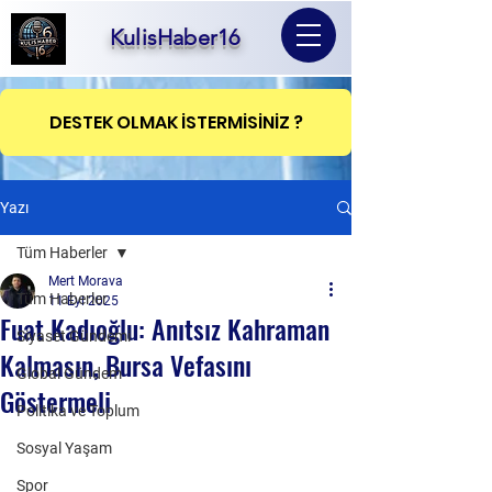
KulisHaber16
DESTEK OLMAK İSTERMİSİNİZ ?
Yazı
Tüm Haberler
Mert Morava
Tüm Haberler
11 Eyl 2025
Fuat Kadıoğlu: Anıtsız Kahraman
Siyaset Gündemi
Kalmasın, Bursa Vefasını
Global Gündem
Göstermeli
Politika ve Toplum
Sosyal Yaşam
Spor