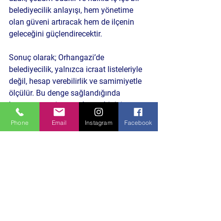
belediyecilik anlayışı, hem yönetime 
olan güveni artıracak hem de ilçenin 
geleceğini güçlendirecektir.
Sonuç olarak; Orhangazi’de 
belediyecilik, yalnızca icraat listeleriyle 
değil, hesap verebilirlik ve samimiyetle 
ölçülür. Bu denge sağlandığında 
kazanan ne siyaset olur ne bir isim; 
kazanan Orhangazi olur.
Phone
Email
Instagram
Facebook
Erkan Sezgin
Gazeteci – Köşe Yazarı
Politika ve Toplum