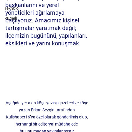
başkanlarını ve yerel 
Teknoloji
yöneticileri ağırlamaya 
Rumeli
başlıyoruz. Amacımız kişisel 
tartışmalar yaratmak değil; 
ilçemizin bugününü, yapılanları, 
eksikleri ve yarını konuşmak.
Aşağıda yer alan köşe yazısı, gazeteci ve köşe 
yazarı Erkan Sezgin tarafından 
Kulishaber16’ya özel olarak gönderilmiş olup, 
herhangi bir editoryal müdahalede 
bulunulmadan yayımlanmıştır.