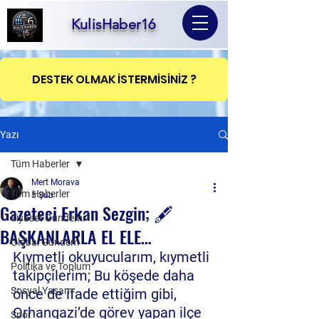
KulisHaber16
DESTEK OLMAK İSTERMİSİNİZ ?
Yazı
Tüm Haberler
Mert Morava
Tüm Haberler
5 Şub
Gazeteci Erkan Sezgin; 🖋️
Siyaset Gündemi
BAŞKANLARLA EL ELE…
Global Gündem
Kıymetli okuyucularım, kıymetli 
Politika ve Toplum
takipçilerim; Bu köşede daha 
Sosyal Yaşam
önce de ifade ettiğim gibi, 
Orhangazi’de görev yapan ilçe 
Spor