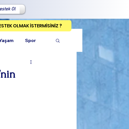
estek Ol
ESTEK OLMAK İSTERMİSİNİZ ?
 Yaşam
Spor
’nin
ı Kopyala