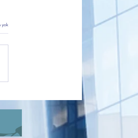
 yok
 Milletvekili Hasan
k’ten Dikkat Çeken
amalar: Cumhuriyet
leri, Hukuk ve Yeni Siyaset
usu