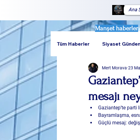
Ana 
Manşet haberler
Tüm Haberler
Siyaset Günde
Mert Morava
23 Ma
Teknoloji
Rumeli
Gaziantep’
mesajı ne
Gaziantep’te parti l
Bayramlaşma, esnaf
Güçlü mesaj: değiş