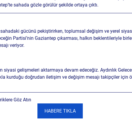
ntep’te sahada gözle görülür şekilde ortaya çıktı.
sahadaki gücünü pekiştirirken, toplumsal değişim ve yerel siyase
eceğin Partisi’nin Gaziantep çıkarması, halkın beklentileriyle birle
esajı
 veriyor.
n siyasi gelişmeleri aktarmaya devam edeceğiz. Aydınlık Geleceğ
lkla kurduğu doğrudan iletişim ve değişim mesajı takipçiler için ö
iklere Göz Atın
HABERE TIKLA