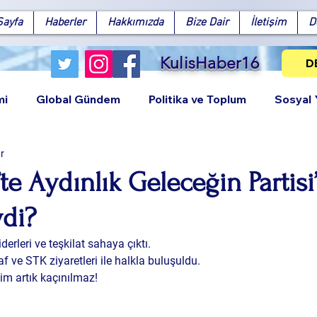
Sayfa
Haberler
Hakkımızda
Bize Dair
İletişim
D
KulisHaber16
D
mi
Global Gündem
Politika ve Toplum
Sosyal
r
te Aydınlık Geleceğin Partisi
ydi?
Facebook
X (Twitter)
WhatsApp
LinkedIn
Pinterest
Bağlantıy
iderleri ve teşkilat sahaya çıktı.
 ve STK ziyaretleri ile halkla buluşuldu.
im artık kaçınılmaz!