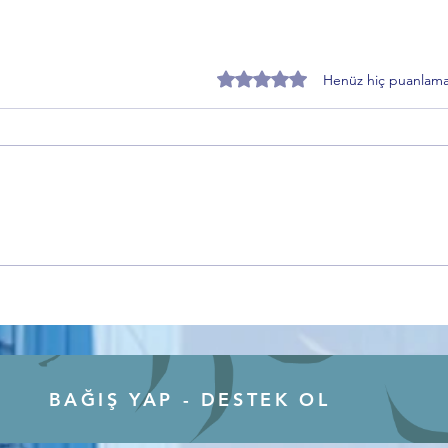
5 üzerinden 0 yıldız
Henüz hiç puanlama
Saadet Partisi Bursa İl Başkanı
Bursa
Hamza Gürsel’den BTSO
Öztür
Eleştirisi: “Bursa’nın İhtiyacı
Açıkl
İnsan Merkezli Kalkınmadır”
Değer
Vurg
BAĞIŞ YAP - DESTEK OL