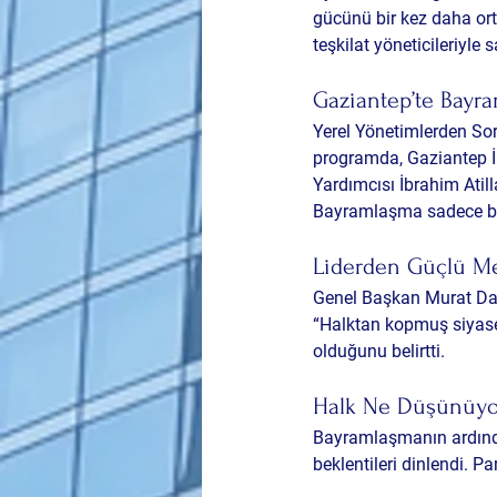
gücünü bir kez daha or
teşkilat yöneticileriyle
Gaziantep’te Bayr
Yerel Yönetimlerden So
programda, Gaziantep İ
Yardımcısı İbrahim Atill
Bayramlaşma sadece bir
Liderden Güçlü Me
Genel Başkan Murat Dana
“Halktan kopmuş siyaset
olduğunu
 belirtti.
Halk Ne Düşünüyo
Bayramlaşmanın ardından
beklentileri dinlendi. P