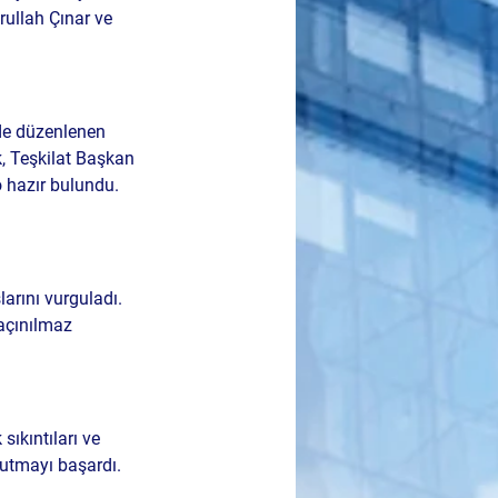
ullah Çınar ve 
de düzenlenen 
 Teşkilat Başkan 
o hazır bulundu. 
arını vurguladı. 
açınılmaz 
ıkıntıları ve 
tutmayı başardı.