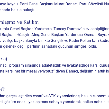
taya koydu
. Parti Genel Başkanı Murat Danacı, Parti Sözcüsü Nur
 sahada halkla buluştu.
amlaşma ve Katılım
rumlu Genel Başkan Yardımcısı Tuncay Durmaz’ın ev sahipliğin
l Başkanı Hüseyin Ateş, Genel Başkan Yardımcısı Osman Bayrak,
a ve ilçe başkanlarıyla birlikte Gençlik ve Kadın Kolları tam kadr
 gelenek değil, 
partinin sahadaki gücünün simgesi
 oldu.
saj
cı, program sırasında adaletsizlik ve liyakatsizliğe karşı duruşl
e karşı net bir mesaj veriyoruz” diyen Danacı, 
değişimin artık k
r?
 gerçekleştirilen esnaf ve STK ziyaretlerinde, halkın ekonomik s
arti, çözüm odaklı yaklaşımını sahaya yansıtarak, halkın nabzını 