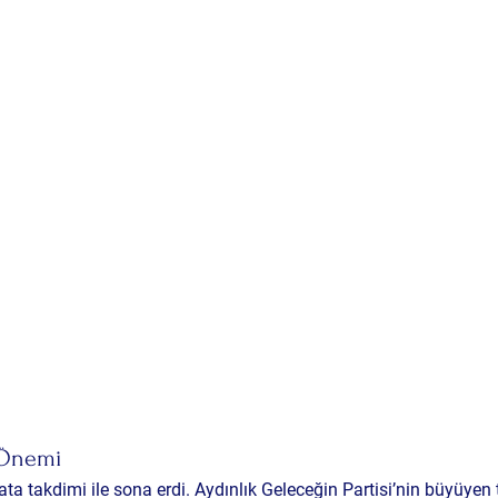
n Önemi
a takdimi ile sona erdi. Aydınlık Geleceğin Partisi’nin 
büyüyen t