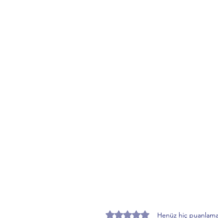
5 üzerinden 0 yıldız
Henüz hiç puanlama