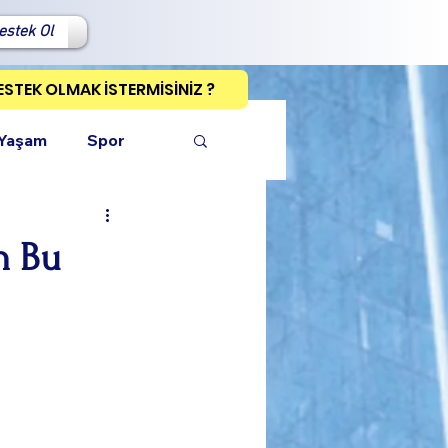
estek Ol
ESTEK OLMAK İSTERMİSİNİZ ?
 Yaşam
Spor
n Bu
ı Kopyala