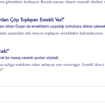
ra gitmekten korkuyor. Reçete parası, ulaşım masrafı derken s
rdan Çöp Toplayan Emekli Var!”
ı Altan Özşen de emeklilerin yaşadığı zorluklara dikkat çekere
 alan, pazardan atık meyve toplayan emekliden bahsediyoruz. B
ek!”
net bir mesaj vererek şunları söyledi:
nu açlığa mahkûm eden anlayışa son vereceğiz. Emekli ikinci s
r!”