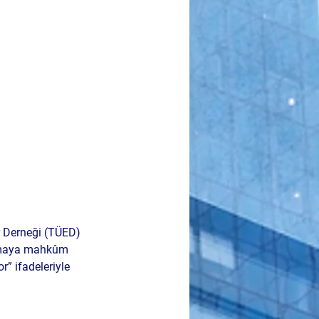
er Derneği (TÜED) 
aşamaya mahkûm 
r” ifadeleriyle 