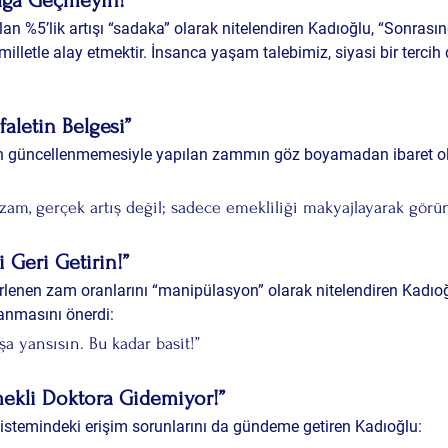
lga Geçmeyin!”
an %5’lik artışı “sadaka” olarak nitelendiren Kadıoğlu, “Sonrası
lletle alay etmektir. İnsanca yaşam talebimiz, siyasi bir tercih de
aletin Belgesi”
ın güncellenmemesiyle yapılan zammın göz boyamadan ibaret o
zam, gerçek artış değil; sadece emekliliği makyajlayarak görü
 Geri Getirin!”
lirlenen zam oranlarını “manipülasyon” olarak nitelendiren Kadıoğ
anmasını önerdi:
şa yansısın. Bu kadar basit!”
ekli Doktora Gidemiyor!”
 sistemindeki erişim sorunlarını da gündeme getiren Kadıoğlu: