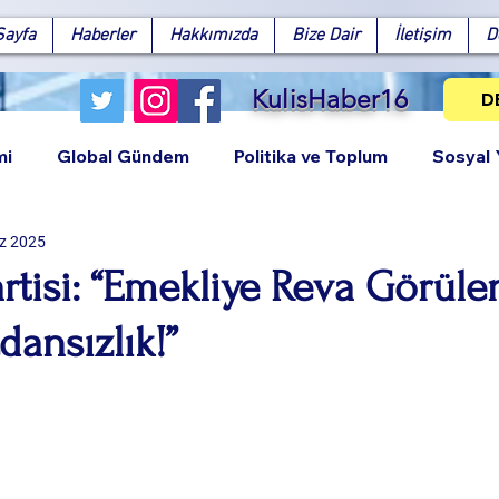
Sayfa
Haberler
Hakkımızda
Bize Dair
İletişim
D
KulisHaber16
D
mi
Global Gündem
Politika ve Toplum
Sosyal
z 2025
rtisi: “Emekliye Reva Görüle
dansızlık!”
Facebook
X (Twitter)
WhatsApp
LinkedIn
Pinterest
Bağlantıy