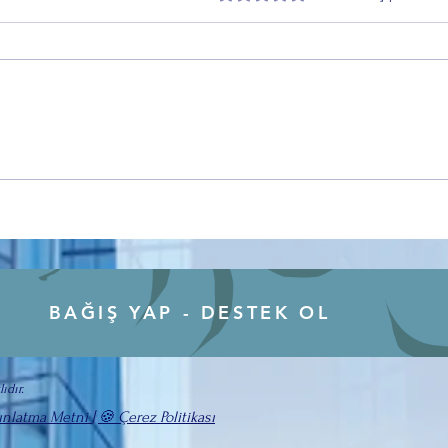
Özer Matlı’dan BTSO Seçimleri
Zafer
Öncesi Değişim Mesajı: 60 Bin
Topra
Üye Vurgusu
Sürec
BAĞIŞ YAP - DESTEK OL
ıdır.
ınlatma Metni
|
🍪 Çerez Politikası