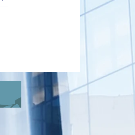
 Partisi Gemlik İlçe Başkanı
kçı’dan Sahiplendirme
i Açıklaması