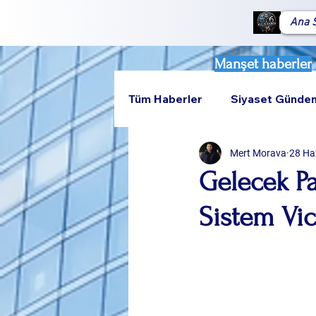
Ana 
Manşet haberler
Tüm Haberler
Siyaset Günde
Mert Morava
28 Ha
Teknoloji
Rumeli
Gelecek Pa
Sistem Vic