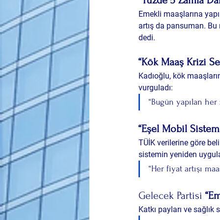
“Yüzde 5 Zamla Da
Emekli maaşlarına yapıl
artış da pansuman. Bu mi
dedi.
“Kök Maaş Krizi Sef
Kadıoğlu, kök maaşlar
vurguladı:
“Bugün yapılan her 
“Eşel Mobil Sistemi
TÜİK verilerine göre be
sistemin yeniden uygul
“Her fiyat artışı maa
Gelecek Partisi 
“Em
Katkı payları ve sağlık