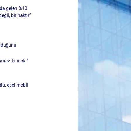
nda gelen %10 
ğil, bir haktır” 
lduğunu 
nmez kılmak.”
lu, eşel mobil 