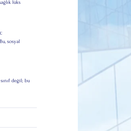
ağlık lüks 
k:
u, sosyal 
ınıf değil; bu 