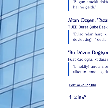
“Bugün emekli dokto
haline geldi.”
Altan Özşen: “Paza
TÜED Bursa Şube Başkan
“Evladından harçlık
devlet değil!” dedi.
“Bu Düzen Değişec
Fuat Kadıoğlu, iktidara 
“Emekliyi unutan, o
ülkenin temel taşıdı
Politika ve Toplum