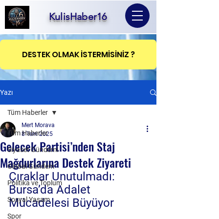
KulisHaber16
DESTEK OLMAK İSTERMİSİNİZ ?
Yazı
Tüm Haberler
Mert Morava
Tüm Haberler
8 Tem 2025
Gelecek Partisi’nden Staj
Siyaset Gündemi
Mağdurlarına Destek Ziyareti
Global Gündem
Çıraklar Unutulmadı: 
Politika ve Toplum
Bursa’da Adalet 
Sosyal Yaşam
Mücadelesi Büyüyor
Spor