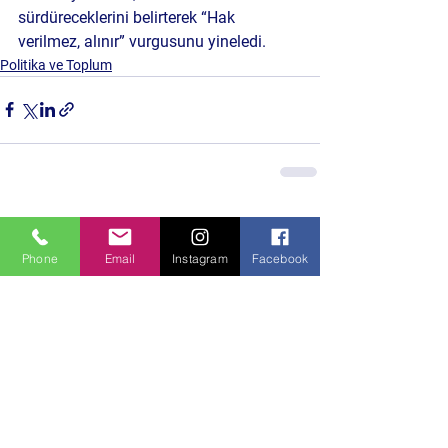
sürdüreceklerini belirterek “Hak 
verilmez, alınır” vurgusunu yineledi.
Politika ve Toplum
Hepsini Gör
Son Yazılar
Phone
Email
Instagram
Facebook