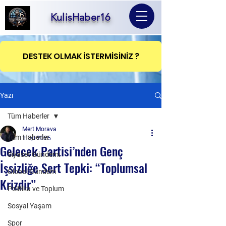
KulisHaber16
DESTEK OLMAK İSTERMİSİNİZ ?
Yazı
Tüm Haberler
Mert Morava
Tüm Haberler
1 Eyl 2025
Gelecek Partisi’nden Genç
Siyaset Gündemi
İşsizliğe Sert Tepki: “Toplumsal
Global Gündem
Krizdir”
Politika ve Toplum
Sosyal Yaşam
Spor