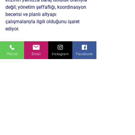
değil; 
yönetim şeffaflığı, koordinasyon 
becerisi ve planlı altyapı 
çalışmalarıyla
 ilgili olduğunu işaret 
ediyor.
Bursa gibi büyükşehirlerde, su gibi 
yaşamsal konular üzerine kurulan 
Phone
Email
Instagram
Facebook
“siyasi söylemler” çoğu zaman çözüm 
yerine kutuplaşmayı besliyor. Bu 
noktada soru şu:
Kamu hizmetlerinde 
siyasi rekabet mi yoksa kurumsal iş 
birliği mi öncelikli olmalı?
Politika ve Toplum