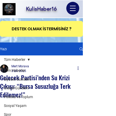
KulisHaber16
DESTEK OLMAK İSTERMİSİNİZ ?
Yazı
Tüm Haberler
Mert Morava
Tüm Haberler
3 Eki 2025
Gelecek Partisi’nden Su Krizi
Siyaset Gündemi
Çıkışı: “Bursa Susuzluğa Terk
Global Gündem
Edilemez!”
Politika ve Toplum
Sosyal Yaşam
Spor