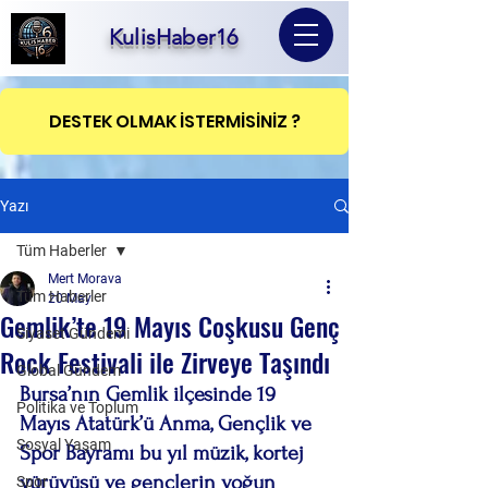
KulisHaber16
DESTEK OLMAK İSTERMİSİNİZ ?
Yazı
Tüm Haberler
Mert Morava
Tüm Haberler
20 May
Gemlik’te 19 Mayıs Coşkusu Genç
Siyaset Gündemi
Rock Festivali ile Zirveye Taşındı
Global Gündem
Bursa’nın Gemlik ilçesinde 19 
Politika ve Toplum
Mayıs Atatürk’ü Anma, Gençlik ve 
Sosyal Yaşam
Spor Bayramı bu yıl müzik, kortej 
yürüyüşü ve gençlerin yoğun 
Spor