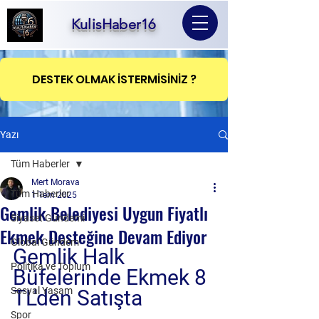
KulisHaber16
DESTEK OLMAK İSTERMİSİNİZ ?
Yazı
Tüm Haberler
Mert Morava
Tüm Haberler
1 Tem 2025
Gemlik Belediyesi Uygun Fiyatlı
Siyaset Gündemi
Ekmek Desteğine Devam Ediyor
Global Gündem
Gemlik Halk 
Politika ve Toplum
Büfelerinde Ekmek 8 
Sosyal Yaşam
TL'den Satışta
Spor