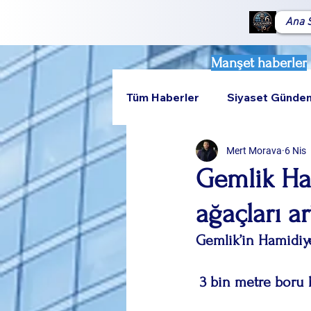
Ana 
Manşet haberler
Tüm Haberler
Siyaset Günde
Mert Morava
6 Nis
Teknoloji
Rumeli
Gemlik Ha
ağaçları a
Gemlik’in Hamidiye
 3 bin metre boru 