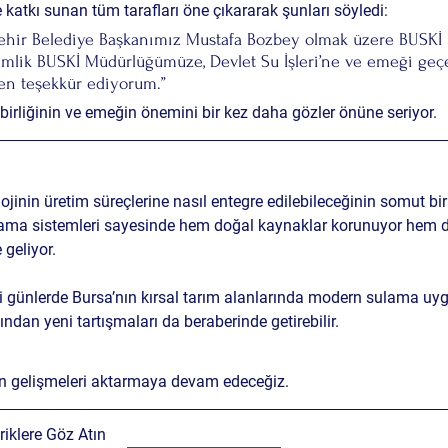
 katkı sunan tüm tarafları öne çıkararak şunları söyledi:
ehir Belediye Başkanımız Mustafa Bozbey olmak üzere BUSKİ İ
lik BUSKİ Müdürlüğümüze, Devlet Su İşleri’ne ve emeği geç
en teşekkür ediyorum.”
ş birliğinin ve emeğin önemini bir kez daha gözler önüne seriyor.
ojinin üretim süreçlerine nasıl entegre edilebileceğinin somut bir
ama sistemleri sayesinde hem doğal kaynaklar korunuyor hem de 
 geliyor.
günlerde Bursa’nın kırsal tarım alanlarında modern sulama uyg
sından yeni tartışmaları da beraberinde getirebilir.
en gelişmeleri aktarmaya devam edeceğiz.
iklere Göz Atın