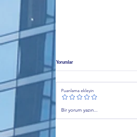
Yorumlar
Puanlama ekleyin
Ercan Korkmaz'dan Alinur Aktaş
Bir yorum yazın...
dönemi kararlarına sert tepki