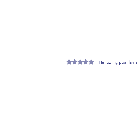
5 üzerinden 0 yıldız
Henüz hiç puanlama
AŞAV Bursa Şube Başkanı
Özer 
Mehmet Akar'dan Ankara
Önces
Güvenpark'taki şehit aileleri ve
Üye 
gaziler eylemine ilişkin dikkat
çeken açıklama