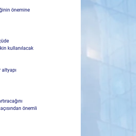
iğinin önemine 
çüde 
kin kullanılacak 
 altyapı 
rtıracağını 
 açısından önemli 