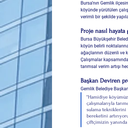
Bursa’nın Gemlik ilçesi
köyünde yürütülen çalış
verimli bir şekilde yapıl
Proje nasıl hayata 
Bursa Büyükşehir Belediye
köyün belirli noktaların
ağaçlarının düzenli ve 
Çalışmalar kapsamında 
tarımsal verim artışı he
Başkan Deviren pro
Gemlik Belediye Başkanı 
“Hamidiye köyümüzde
çalışmalarıyla tarım
sulama tekniklerini 
bereketini artırıyor
çiftçimizin yanınd