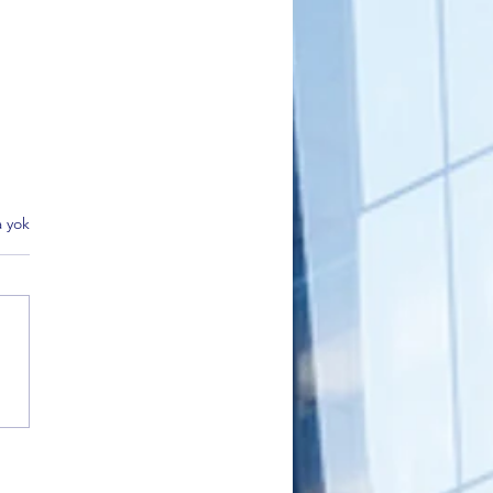
 yok
Matlı’dan BTSO Seçimleri
i Değişim Mesajı: 60 Bin
Vurgusu