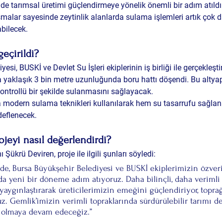
nde tarımsal üretimi güçlendirmeye yönelik önemli bir adım atıld
malar sayesinde zeytinlik alanlarda sulama işlemleri artık çok 
abilecek.
geçirildi?
si, BUSKİ ve Devlet Su İşleri ekiplerinin iş birliği ile gerçekleşti
a yaklaşık 3 bin metre uzunluğunda boru hattı döşendi. Bu altyapı
kontrollü bir şekilde sulanmasını sağlayacak.
modern sulama teknikleri kullanılarak hem su tasarrufu sağla
deflenecek.
jeyi nasıl değerlendirdi?
Şükrü Deviren, proje ile ilgili şunları söyledi:
, Bursa Büyükşehir Belediyesi ve BUSKİ ekiplerimizin özveri
da yeni bir döneme adım atıyoruz. Daha bilinçli, daha verimli 
yaygınlaştırarak üreticilerimizin emeğini güçlendiriyor, topra
uz. Gemlik’imizin verimli topraklarında sürdürülebilir tarımı d
a olmaya devam edeceğiz.”