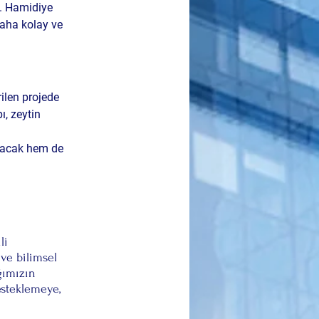
ı. Hamidiye 
daha kolay ve 
rilen projede 
, zeytin 
nacak hem de 
li 
ve bilimsel 
ğımızın 
esteklemeye, 