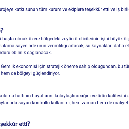
rojeye katkı sunan tüm kurum ve ekiplere teşekkür etti ve iş birl
e?
 başta olmak üzere bölgedeki zeytin üreticilerinin işini büyük öl
 sulama sayesinde ürün verimliliği artacak, su kaynakları daha et
rdürülebilirlik sağlanacak.
e Gemlik ekonomisi için stratejik öneme sahip olduğundan, bu tür
i hem de bölgeyi güçlendiriyor.
 sulama hattının hayatlarını kolaylaştıracağını ve ürün kalitesini a
az aylarında suyun kontrollü kullanımı, hem zaman hem de maliyet
eşekkür etti?