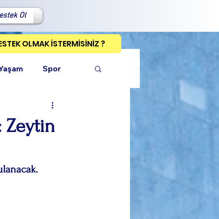
estek Ol
ESTEK OLMAK İSTERMİSİNİZ ?
 Yaşam
Spor
 Zeytin
ı Kopyala
ulanacak.