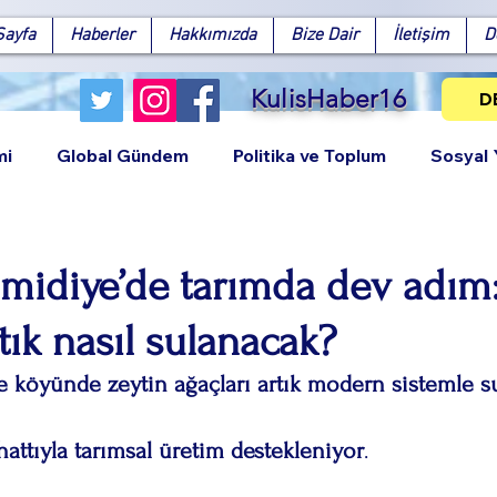
Sayfa
Haberler
Hakkımızda
Bize Dair
İletişim
D
KulisHaber16
D
mi
Global Gündem
Politika ve Toplum
Sosyal
midiye’de tarımda dev adım:
rtık nasıl sulanacak?
Facebook
X (Twitter)
WhatsApp
LinkedIn
Pinterest
Bağlantıy
 köyünde zeytin ağaçları artık modern sistemle s
hattıyla tarımsal üretim destekleniyor
.