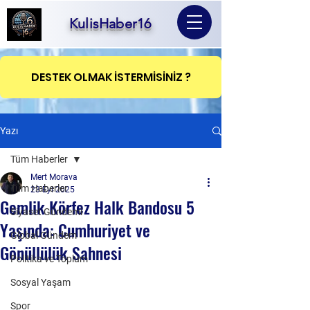
KulisHaber16
DESTEK OLMAK İSTERMİSİNİZ ?
Yazı
Tüm Haberler
Mert Morava
Tüm Haberler
23 Eyl 2025
Gemlik Körfez Halk Bandosu 5
Siyaset Gündemi
Yaşında: Cumhuriyet ve
Global Gündem
Gönüllülük Sahnesi
Politika ve Toplum
Sosyal Yaşam
Spor