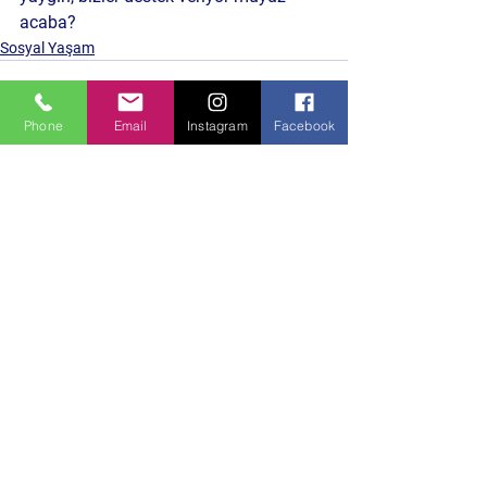
acaba?
Sosyal Yaşam
Phone
Email
Instagram
Facebook
Hepsini Gör
Son Yazılar