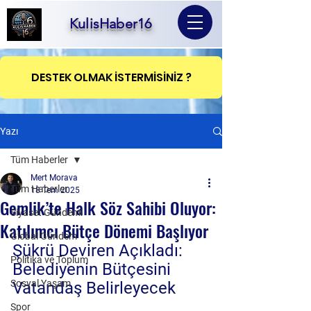
KulisHaber16
DESTEK OLMAK İSTERMİSİNİZ ?
Yazı
Tüm Haberler
Mert Morava
Tüm Haberler
18 Tem 2025
Gemlik’te Halk Söz Sahibi Oluyor:
Siyaset Gündemi
Katılımcı Bütçe Dönemi Başlıyor
Global Gündem
Şükrü Deviren Açıkladı: 
Politika ve Toplum
Belediyenin Bütçesini 
Sosyal Yaşam
Vatandaş Belirleyecek
Spor