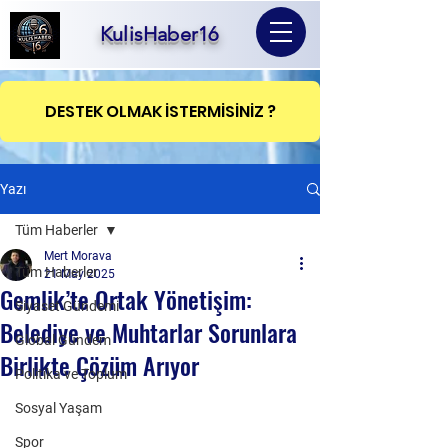
KulisHaber16
DESTEK OLMAK İSTERMİSİNİZ ?
Yazı
Tüm Haberler
Mert Morava
Tüm Haberler
21 May 2025
Gemlik’te Ortak Yönetişim:
Siyaset Gündemi
Belediye ve Muhtarlar Sorunlara
Global Gündem
Birlikte Çözüm Arıyor
Politika ve Toplum
Sosyal Yaşam
Spor