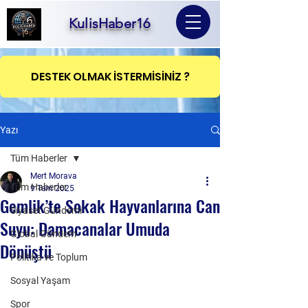
KulisHaber16
DESTEK OLMAK İSTERMİSİNİZ ?
Yazı
Tüm Haberler
Mert Morava
Tüm Haberler
9 Tem 2025
Gemlik’te Sokak Hayvanlarına Can
Siyaset Gündemi
Suyu: Damacanalar Umuda
Global Gündem
Dönüştü
Politika ve Toplum
Sosyal Yaşam
Spor