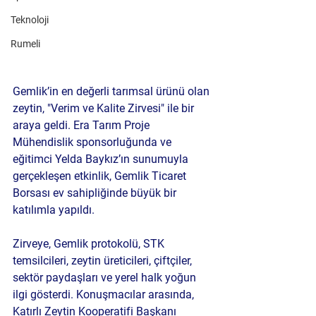
Teknoloji
Rumeli
Gemlik’in en değerli tarımsal ürünü olan 
zeytin, 
"Verim ve Kalite Zirvesi"
 ile bir 
araya geldi. 
Era Tarım Proje 
Mühendislik
 sponsorluğunda ve 
eğitimci 
Yelda Baykız
’ın sunumuyla 
gerçekleşen etkinlik, 
Gemlik Ticaret 
Borsası
 ev sahipliğinde büyük bir 
katılımla yapıldı.
Zirveye, Gemlik protokolü, STK 
temsilcileri, zeytin üreticileri, çiftçiler, 
sektör paydaşları ve yerel halk yoğun 
ilgi gösterdi. Konuşmacılar arasında, 
Katırlı Zeytin Kooperatifi Başkanı 