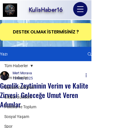
KulisHaber16
DESTEK OLMAK İSTERMİSİNİZ ?
Yazı
Tüm Haberler
Mert Morava
Tüm Haberler
18 May 2025
Gemlik Zeytininin Verim ve Kalite
Siyaset Gündemi
Zirvesi: Geleceğe Umut Veren
Global Gündem
Adımlar
Politika ve Toplum
Sosyal Yaşam
Spor