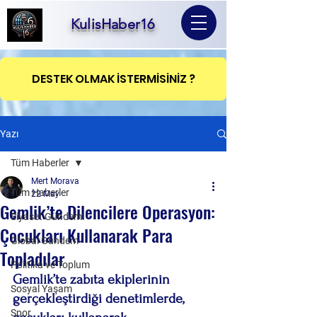
KulisHaber16
DESTEK OLMAK İSTERMİSİNİZ ?
Yazı
Tüm Haberler
Mert Morava
Tüm Haberler
22 May
Gemlik’te Dilencilere Operasyon:
Siyaset Gündemi
Çocukları Kullanarak Para
Global Gündem
Topladılar
Politika ve Toplum
Gemlik’te zabıta ekiplerinin 
Sosyal Yaşam
gerçekleştirdiği denetimlerde, 
Spor