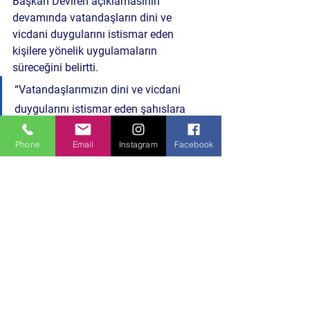
Başkan Deviren açıklamasının 
devamında vatandaşların dini ve 
vicdani duygularını istismar eden 
kişilere yönelik uygulamaların 
süreceğini belirtti.
“Vatandaşlarımızın dini ve vicdani 
duygularını istismar eden şahıslara 
yönelik denetim ve uygulamalarımız 
Phone
Email
Instagram
Facebook
kararlılıkla devam edecektir.”
Vatandaşlara Uyarı Yapıldı
Yetkililer, özellikle çocukların kullanıldığı 
dilencilik faaliyetlerine karşı 
vatandaşların daha dikkatli olması 
gerektiğini vurguluyor.
Uzmanlara göre sokakta verilen 