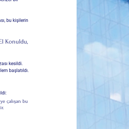
ası
, bu kişilerin 
El Konuldu, 
zası
 kesildi.
em başlatıldı.
ldi:
ye çalışan bu 
r. 