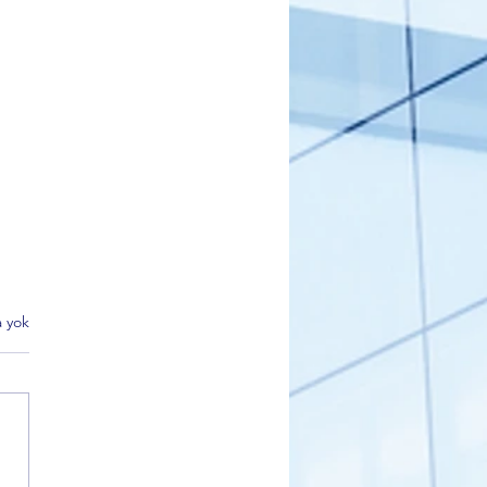
 yok
k'te Kurtul Piknik Alanı