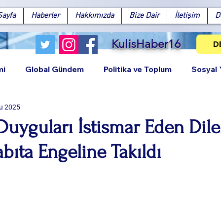
Sayfa
Haberler
Hakkımızda
Bize Dair
İletişim
D
KulisHaber16
D
mi
Global Gündem
Politika ve Toplum
Sosyal
u 2025
Duyguları İstismar Eden Dile
abıta Engeline Takıldı
Facebook
X (Twitter)
WhatsApp
LinkedIn
Pinterest
Bağlantıy