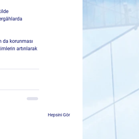
ilde 
zergâhlarda 
n da korunması 
mlerin artırılarak 
Hepsini Gör