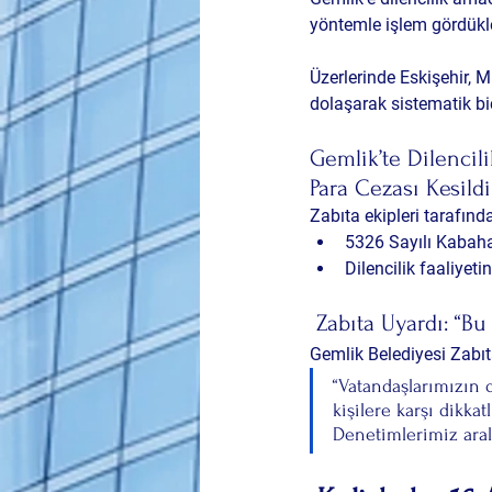
yöntemle işlem gördükle
Üzerlerinde 
Eskişehir, M
dolaşarak sistematik bi
Gemlik’te Dilencil
Para Cezası Kesildi
Zabıta ekipleri tarafınd
5326 Sayılı Kabah
Dilencilik faaliyet
 Zabıta Uyardı: “Bu
Gemlik Belediyesi Zabıt
“Vatandaşlarımızın 
kişilere karşı dikka
Denetimlerimiz aral