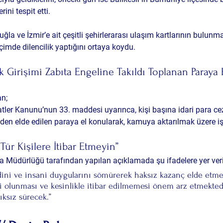
rini
 tespit etti.
uğla ve İzmir’e ait çeşitli şehirlerarası ulaşım kartlarının bulunm
çimde dilencilik yaptığını ortaya koydu.
ik Girişimi Zabıta Engeline Takıldı Toplanan Paraya 
an;
atler Kanunu’nun 33. maddesi
 uyarınca, kişi başına 
idari para ce
inden elde edilen paraya el konularak, 
kamuya aktarılmak üzere işl
 Tür Kişilere İtibar Etmeyin”
a Müdürlüğü tarafından yapılan açıklamada şu ifadelere yer veri
dini ve insani duygularını sömürerek haksız kazanç elde etme
tli olunması ve kesinlikle itibar edilmemesi önem arz etmektedi
ıksız sürecek.”