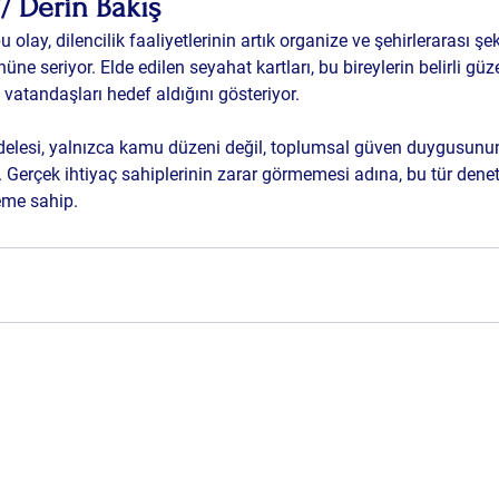
// Derin Bakış
u olay, 
dilencilik faaliyetlerinin artık organize ve şehirlerarası şek
nüne seriyor. Elde edilen seyahat kartları, bu bireylerin belirli gü
 vatandaşları hedef aldığını gösteriyor.
elesi, 
yalnızca kamu düzeni değil, toplumsal güven duygusunu
. Gerçek ihtiyaç sahiplerinin zarar görmemesi adına, bu tür deneti
eme sahip.