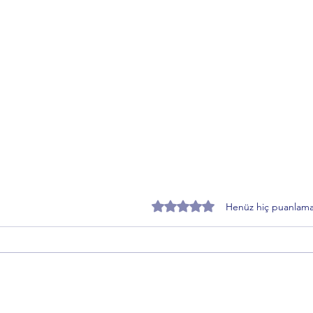
5 üzerinden 0 yıldız
Henüz hiç puanlama
Gemlik'te Hizmet Dolu Bir Hafta:
Gemli