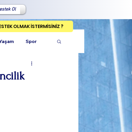
estek Ol
ESTEK OLMAK İSTERMİSİNİZ ?
 Yaşam
Spor
ncilik
ı Kopyala