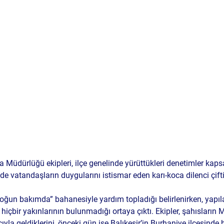
ta Müdürlüğü
 ekipleri, ilçe genelinde yürüttükleri denetimler ka
de vatandaşların duygularını istismar eden karı-koca dilenci çift
yoğun bakımda
” bahanesiyle yardım topladığı belirlenirken, yapı
hiçbir yakınlarının bulunmadığı
 ortaya çıktı. Ekipler, şahısların 
M
ıyla geldiklerini
, önceki gün ise 
Balıkesir’in Burhaniye ilçesinde 