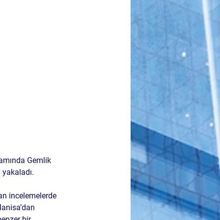
psamında 
Gemlik 
i yakaladı.
lan incelemelerde 
anisa’dan 
benzer bir 