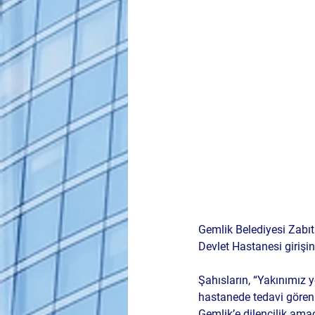
Gemlik Belediyesi Zabı
Devlet Hastanesi girişin
Şahısların, “
Yakınımız 
hastanede tedavi gören 
Gemlik’e dilencilik amac