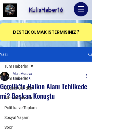
KulisHaber16
DESTEK OLMAK İSTERMİSİNİZ ?
Yazı
Tüm Haberler
Mert Morava
Tüm Haberler
5 Kas 2025
Gemlik’te Halkın Alanı Tehlikede
Siyaset Gündemi
mi? Başkan Konuştu
Global Gündem
Politika ve Toplum
Sosyal Yaşam
Spor