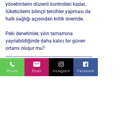
yönetimlerin düzenli kontrolleri kadar, 
tüketicilerin bilinçli tercihler yapması da 
halk sağlığı açısından kritik önemde. 
Peki denetimler, yılın tamamına 
yayılabildiğinde daha kalıcı bir güven 
ortamı oluşur mu?
Gemlik Belediyesi çalışmaları
, 
Phone
Email
Instagram
Facebook
zabıta denetimleri
, 
gıda 
güvenliği
 ve 
yerel yönetim 
Şu tarz 
haberlere de göz atın
HABERE TIKLA
Politika ve Toplum