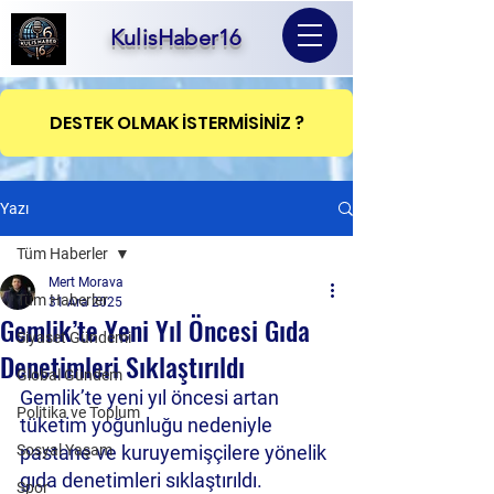
KulisHaber16
DESTEK OLMAK İSTERMİSİNİZ ?
Yazı
Tüm Haberler
Mert Morava
Tüm Haberler
31 Ara 2025
Gemlik’te Yeni Yıl Öncesi Gıda
Siyaset Gündemi
Denetimleri Sıklaştırıldı
Global Gündem
Gemlik’te yeni yıl öncesi artan 
Politika ve Toplum
tüketim yoğunluğu nedeniyle 
Sosyal Yaşam
pastane ve kuruyemişçilere yönelik 
gıda denetimleri sıklaştırıldı.
Spor