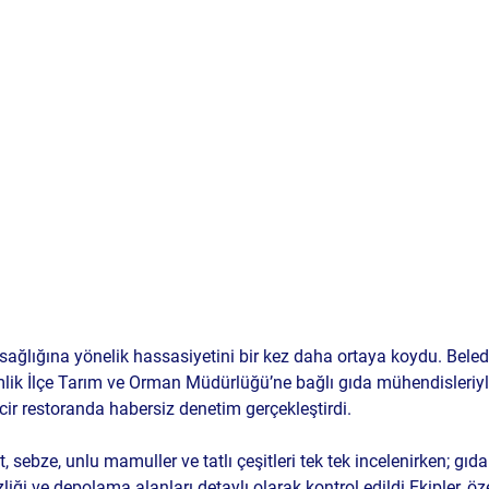
 sağlığına yönelik hassasiyetini bir kez daha ortaya koydu. Beled
lik İlçe Tarım ve Orman Müdürlüğü’ne bağlı gıda mühendisleriy
ncir restoranda 
habersiz denetim
 gerçekleştirdi.
sebze, unlu mamuller ve tatlı çeşitleri tek tek incelenirken; 
gıda
zliği ve depolama alanları
 detaylı olarak kontrol edildi.Ekipler, öze