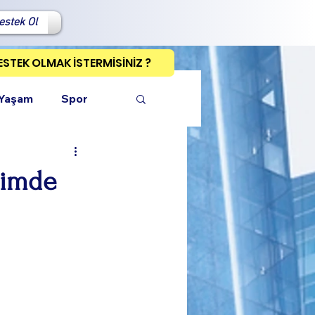
estek Ol
ESTEK OLMAK İSTERMİSİNİZ ?
 Yaşam
Spor
timde
ı Kopyala