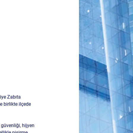
iye Zabıta 
le
 birlikte ilçede 
 güvenliği, hijyen 
llikle 
pişirme 