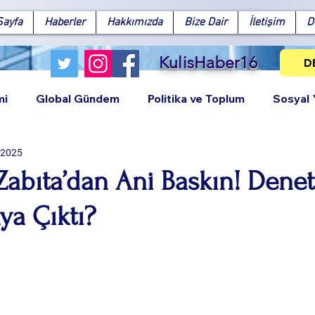
Sayfa
Haberler
Hakkımızda
Bize Dair
İletişim
D
KulisHaber16
D
mi
Global Gündem
Politika ve Toplum
Sosyal
 2025
Zabıta’dan Ani Baskın! Dene
ya Çıktı?
Facebook
X (Twitter)
WhatsApp
LinkedIn
Pinterest
Bağlantıy