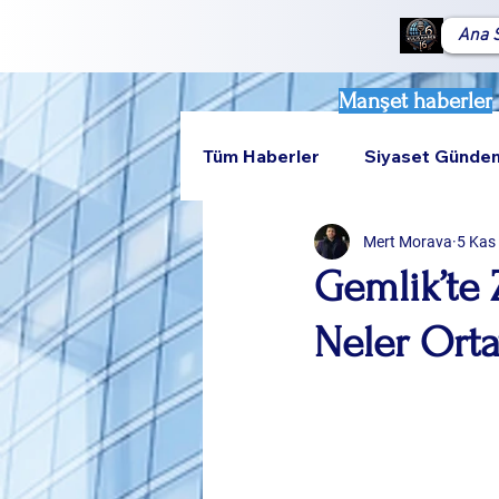
Ana 
Manşet haberler
Tüm Haberler
Siyaset Günde
Mert Morava
5 Kas
Teknoloji
Rumeli
Gemlik’te 
Neler Orta