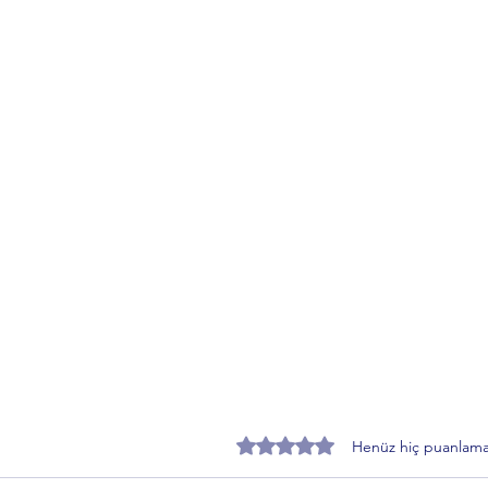
5 üzerinden 0 yıldız
Henüz hiç puanlama