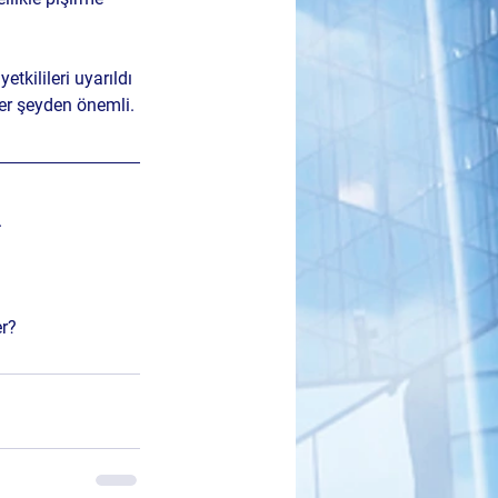
yetkilileri uyarıldı 
her şeyden önemli. 
.
er?