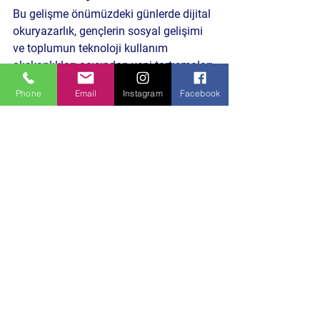
Bu gelişme önümüzdeki günlerde dijital 
okuryazarlık, gençlerin sosyal gelişimi 
ve toplumun teknoloji kullanım 
alışkanlıkları açısından yeni tartışmaları 
da beraberinde getirebilir. Eğitim ve aile 
Phone
Email
Instagram
Facebook
yapısının dönüşümü, gençlerin sağlıklı 
bireyler olarak yetişmesi açısından 
kritik bir rol oynayabilir.
Bursa’dan ve Türkiye’den gelişmeleri 
aktarmaya devam edeceğiz.
Daha Önceki Benzer İçeriklere Göz Atın
HABERE TIKLA
Siyaset Gündemi