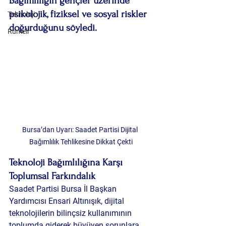
bağımlılığın gençler üzerinde 
psikolojik, fiziksel ve sosyal riskler 
Teknoloji
doğurduğunu söyledi.
Rumeli
Bursa’dan Uyarı: Saadet Partisi Dijital 
Bağımlılık Tehlikesine Dikkat Çekti
Teknoloji Bağımlılığına Karşı 
Toplumsal Farkındalık
Saadet Partisi Bursa İl Başkan 
Yardımcısı Ensari Altınışık, dijital 
teknolojilerin bilinçsiz kullanımının 
toplumda giderek büyüyen sorunlara 