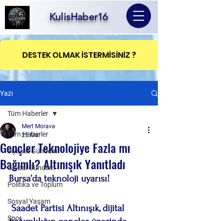
KulisHaber16
DESTEK OLMAK İSTERMİSİNİZ ?
Yazı
Tüm Haberler
Mert Morava
Tüm Haberler
25 Mar
Gençler Teknolojiye Fazla mı
Siyaset Gündemi
Bağımlı? Altınışık Yanıtladı
Global Gündem
Bursa’da teknoloji uyarısı!
Politika ve Toplum
Sosyal Yaşam
 Saadet Partisi Altınışık, dijital 
Spor