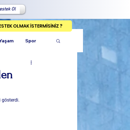
estek Ol
ESTEK OLMAK İSTERMİSİNİZ ?
 Yaşam
Spor
den
ı Kopyala
 gösterdi. 