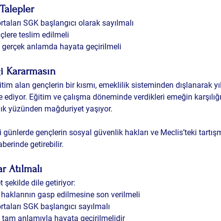
Talepler
gortaları SGK başlangıcı olarak sayılmalı
çlere teslim edilmeli
i gerçek anlamda hayata geçirilmeli
i Kararmasın
m alan gençlerin bir kısmı, emeklilik sisteminden dışlanarak yıl
e ediyor. Eğitim ve çalışma döneminde verdikleri emeğin karşılığ
lık yüzünden mağduriyet yaşıyor.
 günlerde 
gençlerin sosyal güvenlik hakları ve Meclis’teki tartış
berinde getirebilir.
r Atılmalı
 şekilde dile getiriyor:
 haklarının gasp edilmesine son verilmeli
gortaları SGK başlangıcı sayılmalı
i tam anlamıyla hayata geçirilmelidir