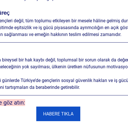
üreç
gençleri değil, tüm toplumu etkileyen bir mesele hâline gelmiş du
itimde eşitsizlik ve iş gücü piyasasında ayrımcılığın
 en açık gös
etin sağlanması ve emeğin hakkının teslim edilmesi zamanıdır.
bireysel bir hak kaybı değil, 
toplumsal bir sorun
 olarak da değer
geleceğinin yok sayılması, ülkenin üretken nüfusunun motivasyo
 günlerde 
Türkiye’de gençlerin sosyal güvenlik hakları ve iş gücü
ni tartışmaları da beraberinde getirebilir.
re göz atın:
HABERE TIKLA