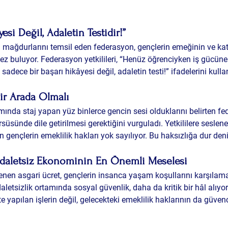
esi Değil, Adaletin Testidir!”
sı mağdurlarını temsil eden federasyon, gençlerin emeğinin ve kat
ez buluyor. Federasyon yetkilileri, “Henüz öğrenciyken iş gücüne 
 sadece bir başarı hikâyesi değil, adaletin testi!” ifadelerini kulla
ir Arada Olmalı
ında staj yapan yüz binlerce gencin sesi olduklarını belirten fe
rsüsünde dile getirilmesi
 gerektiğini vurguladı. Yetkililere seslen
n gençlerin emeklilik hakları yok sayılıyor. Bu haksızlığa dur deni
Adaletsiz Ekonominin En Önemli Meselesi
irlenen asgari ücret, gençlerin insanca yaşam koşullarını karşılam
letsizlik ortamında sosyal güvenlik, daha da kritik bir hâl alıyor
 yapılan işlerin değil, 
gelecekteki emeklilik haklarının da güvenc