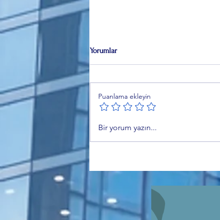
Yorumlar
Puanlama ekleyin
İmar Yasasına Takılanlar ne
Bir yorum yazın...
istiyor? İbrahim Hacıoğlu'ndan
dikkat çeken çağrı