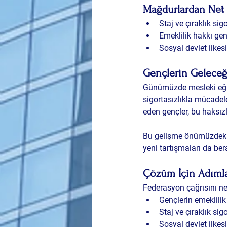
Mağdurlardan Net 
Staj ve çıraklık si
Emeklilik hakkı gen
Sosyal devlet ilkes
Gençlerin Geleceğ
Günümüzde mesleki eğiti
sigortasızlıkla mücadel
eden gençler, bu haksız
Bu gelişme önümüzdeki
yeni tartışmaları da bera
Çözüm İçin Adımla
Federasyon çağrısını net
Gençlerin emeklilik
Staj ve çıraklık si
Sosyal devlet ilkes