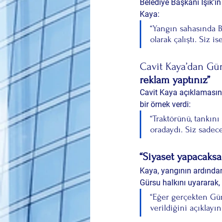
Belediye Başkanı Işık’ın 
Kaya:
“Yangın sahasında Bü
olarak çalıştı. Siz i
Cavit Kaya’dan Gür
reklam yaptınız”
Cavit Kaya açıklamasın
bir örnek verdi:
“Traktörünü, tankın
oradaydı. Siz sadec
“Siyaset yapacaksa
Kaya, yangının ardında
Gürsu halkını uyararak, 
“Eğer gerçekten Gür
verildiğini açıklayı