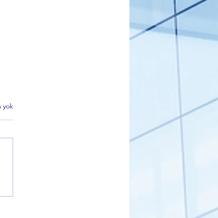
 yok
 Partisi Gemlik İlçe Başkanı
kçı’dan Sahiplendirme
i Açıklaması