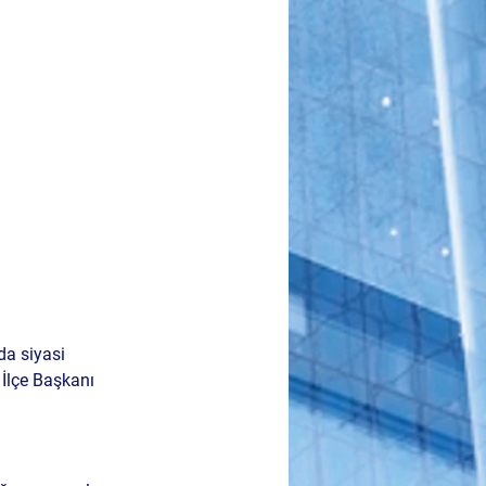
a siyasi 
lçe Başkanı 