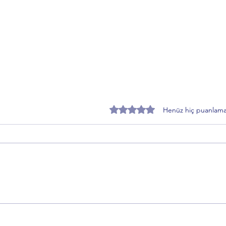
5 üzerinden 0 yıldız
Henüz hiç puanlama
Özer Matlı’dan BTSO Seçimleri
Zafer
Öncesi Değişim Mesajı: 60 Bin
Topra
Üye Vurgusu
Sürec