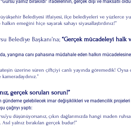
“Gürsu yalnız bırakıldı” ifadelerinin, 
gerçek dışı ve maksatlı
 old
yükşehir Belediyesi itfaiyesi, ilçe belediyeleri ve yüzlerce yur
se halkın emeğini hiçe sayarak sahayı siyasallaştırdınız!”
su Belediye Başkanı’na; 
“Gerçek mücadeleyi halk ve
da, yangına canı pahasına müdahale eden halkın mücadelesine 
ı ateşin üzerine süren çiftçiyi canlı yayında göremedik! Oysa 
e kameradaydınız.”
nız, gerçek soruları sorun!”
n gündeme gelebilecek 
imar değişiklikleri ve madencilik projeleri
şu çağrıyı yaptı:
su’yu düşünüyorsanız, çıkın dağlarımızda hangi maden ruhsat
n. Asıl yalnız bırakılan gerçek budur!”