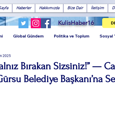
Sayfa
Haberler
Hakkımızda
Bize Dair
İletişim
D
KulisHaber16
D
mi
Global Gündem
Politika ve Toplum
Sosyal
m 2025
alnız Bırakan Sizsiniz!” — Ca
ürsu Belediye Başkanı’na Se
Facebook
X (Twitter)
WhatsApp
LinkedIn
Pinterest
Bağlantıy