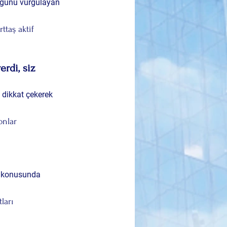
uğunu vurgulayan 
ttaş aktif 
rdi, siz 
dikkat çekerek 
onlar 
 konusunda 
ları 