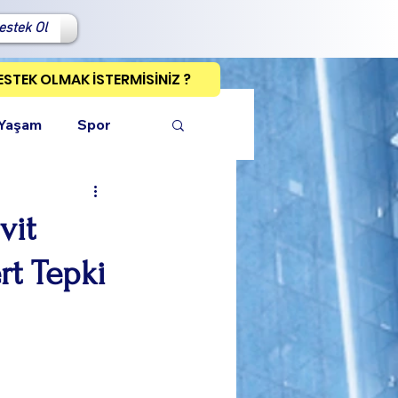
estek Ol
ESTEK OLMAK İSTERMİSİNİZ ?
 Yaşam
Spor
vit
rt Tepki
ı Kopyala