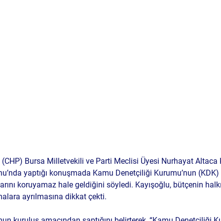
(CHP) Bursa Milletvekili ve Parti Meclisi Üyesi 
Nurhayat Altaca 
nu’nda yaptığı konuşmada 
Kamu Denetçiliği Kurumu’nun (KDK) b
klarını koruyamaz hale geldiğini
 söyledi. Kayışoğlu, bütçenin halkı
alara ayrılmasına dikkat çekti.
un kuruluş amacından saptığını belirterek, “Kamu Denetçiliği K