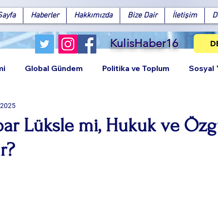
Sayfa
Haberler
Hakkımızda
Bize Dair
İletişim
D
KulisHaber16
D
mi
Global Gündem
Politika ve Toplum
Sosyal
 2025
bar Lüksle mi, Hukuk ve Özg
r?
Facebook
X (Twitter)
WhatsApp
LinkedIn
Pinterest
Bağlantıy