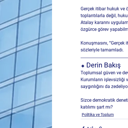
Gerçek itibar hukuk ve 
toplantılarla değil, 
hukuk
Atalay kararını uygulama
özgürce görev yapabilm
Konuşmasını, “Gerçek it
sözleriyle tamamladı.
Derin Bakış
🔹 
Toplumsal güven ve devle
Kurumların işlevsizliği 
saygınlığını da zedeliyor
Sizce demokratik denetim
katılımı şart mı?
Politika ve Toplum