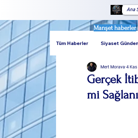
Ana 
Manşet haberler
Tüm Haberler
Siyaset Günde
Mert Morava
4 Kas
Teknoloji
Rumeli
Gerçek İti
mi Sağlanı