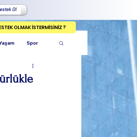
estek Ol
ESTEK OLMAK İSTERMİSİNİZ ?
 Yaşam
Spor
ürlükle
ı Kopyala