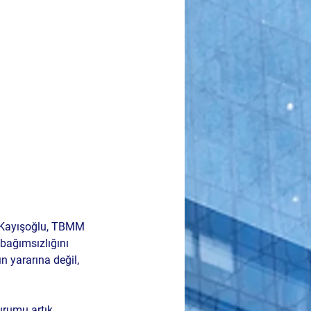
Kayışoğlu
, TBMM 
ağımsızlığını 
n yararına değil, 
urumu artık 