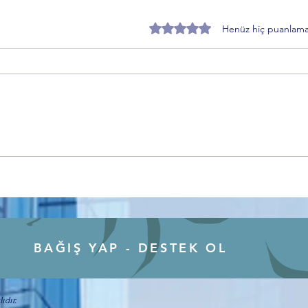
5 üzerinden 0 yıldız
Henüz hiç puanlama
Ercan Korkmaz'dan Alinur Aktaş
AŞAV
dönemi kararlarına sert tepki
Mehm
Güven
gazil
çeke
BAĞIŞ YAP - DESTEK OL
ıdır.