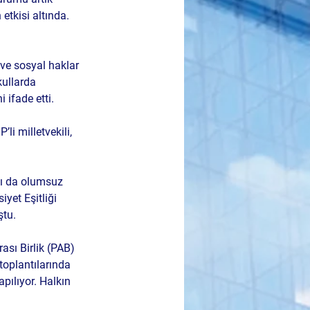
kisi altında. 
 ve sosyal haklar 
kullarda 
i ifade etti.
li milletvekili, 
nı da olumsuz 
yet Eşitliği 
ştu.
sı Birlik (PAB) 
toplantılarında 
apılıyor. Halkın 