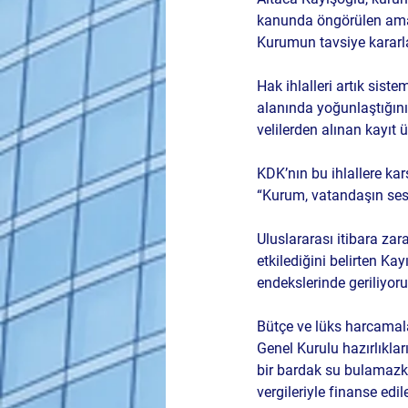
kanunda öngörülen amac
Kurumun tavsiye kararla
Hak ihlalleri artık siste
alanında yoğunlaştığını 
velilerden alınan kayıt 
KDK’nın bu ihlallere kar
“Kurum, vatandaşın sesi
Uluslararası itibara zar
etkilediğini belirten K
endekslerinde geriliyoru
Bütçe ve lüks harcamalar
Genel Kurulu hazırlıkla
bir bardak su bulamazken,
vergileriyle finanse edi