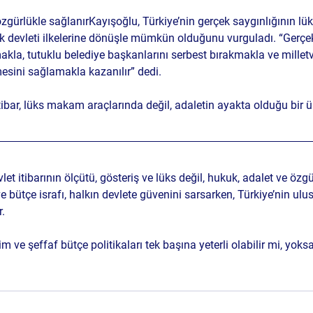
özgürlükle sağlanır
Kayışoğlu, Türkiye’nin gerçek saygınlığının lüks
 devleti ilkelerine dönüşle
 mümkün olduğunu vurguladı. “Gerçek 
kla, tutuklu belediye başkanlarını serbest bırakmakla ve milletve
esini sağlamakla kazanılır” dedi.
ibar, lüks makam araçlarında değil, adaletin ayakta olduğu bir ül
t itibarının ölçütü, gösteriş ve lüks değil, 
hukuk, adalet ve özgü
ve bütçe israfı, halkın devlete güvenini sarsarken, Türkiye’nin ulus
. 
 ve şeffaf bütçe politikaları tek başına yeterli olabilir mi, yoks