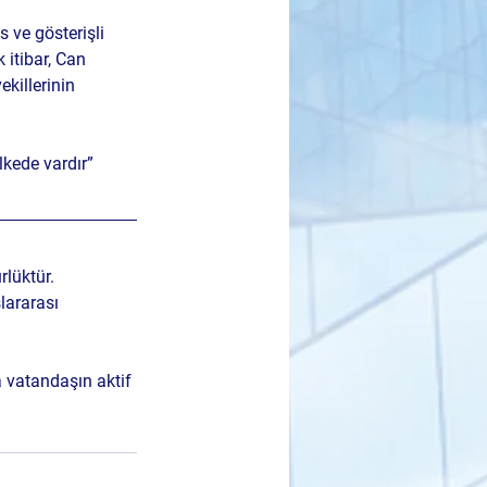
 ve gösterişli 
itibar, Can 
killerinin 
kede vardır” 
rlük
tür. 
lararası 
a vatandaşın aktif 