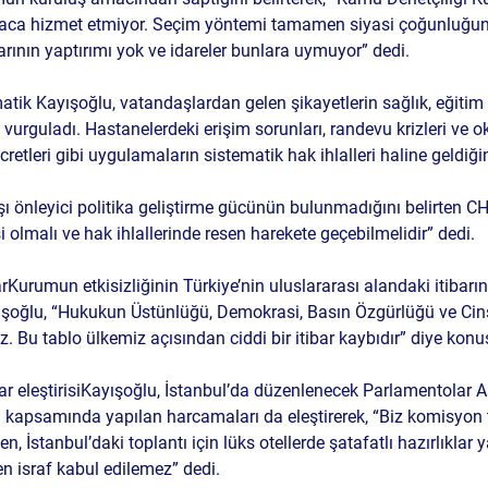
a hizmet etmiyor. Seçim yöntemi tamamen siyasi çoğunluğun et
rının yaptırımı yok ve idareler bunlara uymuyor” dedi.
matik 
Kayışoğlu, vatandaşlardan gelen şikayetlerin sağlık, eğitim
vurguladı. Hastanelerdeki erişim sorunları, randevu krizleri ve o
ücretleri gibi uygulamaların 
sistematik hak ihlalleri
 haline geldiğin
şı önleyici politika geliştirme gücünün bulunmadığını belirten CHP’
 olmalı ve hak ihlallerinde resen harekete geçebilmelidir” dedi.
ar
Kurumun etkisizliğinin Türkiye’nin uluslararası alandaki itibarı
ayışoğlu, “Hukukun Üstünlüğü, Demokrasi, Basın Özgürlüğü ve Cinsi
z. Bu tablo ülkemiz açısından ciddi bir itibar kaybıdır” diye konu
 eleştirisi
Kayışoğlu, İstanbul’da düzenlenecek Parlamentolar Ara
rı kapsamında yapılan harcamaları da eleştirerek, “Biz komisyon 
 İstanbul’daki toplantı için lüks otellerde şatafatlı hazırlıklar y
len israf kabul edilemez” dedi.