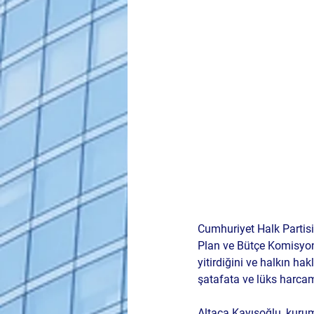
Cumhuriyet Halk Partisi 
Plan ve Bütçe Komisyo
yitirdiğini ve halkın ha
şatafata ve lüks harcam
Altaca Kayışoğlu, kurum