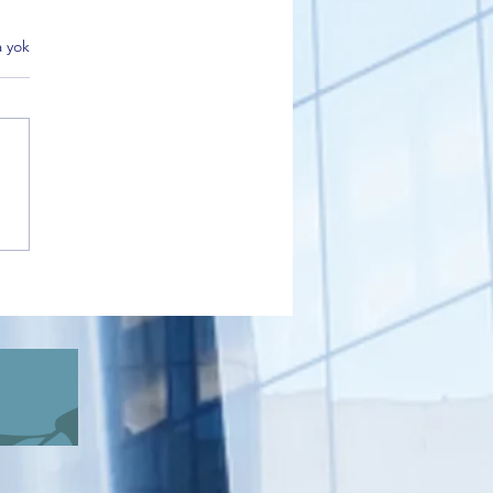
 yok
 Bursa Şube Başkanı
et Akar'dan Ankara
park'taki şehit aileleri ve
er eylemine ilişkin dikkat
n açıklama