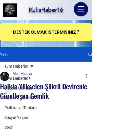
KulisHaber16
DESTEK OLMAK İSTERMİSİNİZ ?
Yazı
Tüm Haberler
Mert Morava
Tüm Haberler
4 Mar 2025
Halkla Yükselen Şükrü Devirenle
Siyaset Gündemi
Güzelleşen Gemlik
Global Gündem
Politika ve Toplum
Sosyal Yaşam
Spor