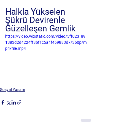
Halkla Yükselen 
Şükrü Devirenle 
Güzelleşen Gemlik
https://video.wixstatic.com/video/5ff023_89
1383d2d4224ff8bf1c5a4f469883d7/360p/m
p4/file.mp4
Sosyal Yaşam