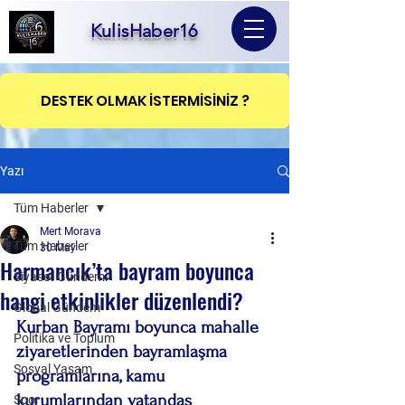
KulisHaber16
DESTEK OLMAK İSTERMİSİNİZ ?
Yazı
Tüm Haberler
Mert Morava
Tüm Haberler
30 May
Harmancık’ta bayram boyunca
Siyaset Gündemi
hangi etkinlikler düzenlendi?
Global Gündem
Kurban Bayramı boyunca mahalle 
Politika ve Toplum
ziyaretlerinden bayramlaşma 
Sosyal Yaşam
programlarına, kamu 
kurumlarından vatandaş 
Spor