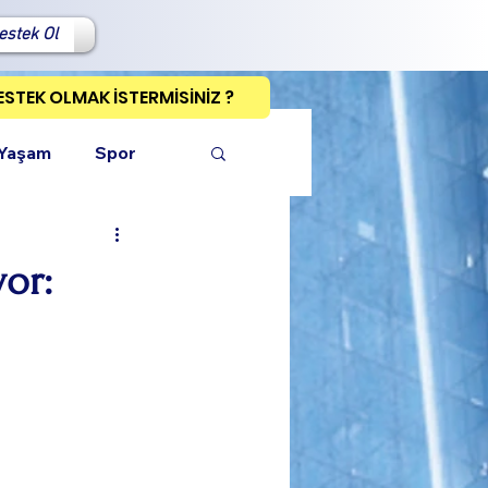
estek Ol
ESTEK OLMAK İSTERMİSİNİZ ?
 Yaşam
Spor
yor:
ı Kopyala