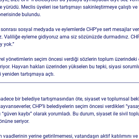
e yürüdü. Meclis üyeleri ise tartışmayı sakinleştirmeye çalıştı v
 önerisinde bulundu.
sonrası sosyal medyada ve eylemlerde CHP’ye sert mesajlar verd
uz. Valiliğe eyleme gidiyoruz ama siz sözünüzde durmadınız. CHP 
y yok.”
erel yönetimlerin seçim öncesi verdiği sözlerin toplum üzerindeki 
riyor. Hayvan hakları üzerinden yükselen bu tepki, siyasi soruml
i yeniden tartışmaya açtı.
sadece bir belediye tartışmasından öte, siyaset ve toplumsal bekl
 Hayvanseverler, CHP’li belediyelerin seçim öncesi verdikleri “ya
güven kaybı” olarak yorumladı. Bu durum, siyaset ile sivil top
önüne seriyor.
 vaadlerinin yerine getirilmemesi, vatandaşın aktif katılımını ve