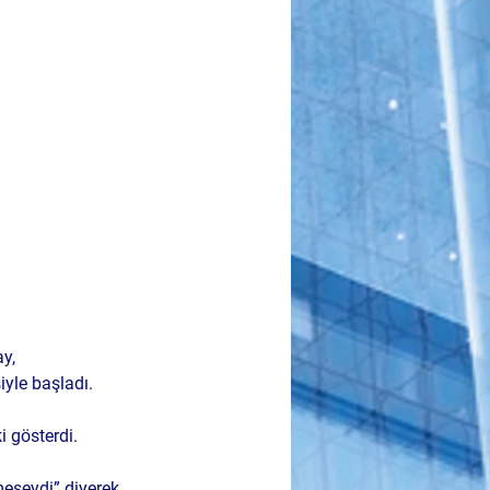
y, 
iyle başladı. 
i gösterdi.
eseydi” diyerek 