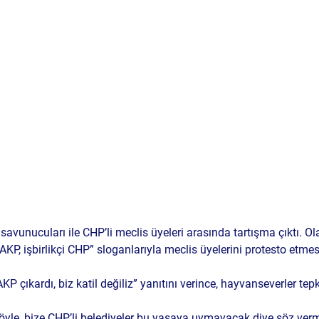
savunucuları ile CHP’li meclis üyeleri arasında tartışma çıktı. Ola
AKP, işbirlikçi CHP” sloganlarıyla meclis üyelerini protesto etmes
KP çıkardı, biz katil değiliz” yanıtını verince, hayvanseverler tepk
yle, bize CHP’li belediyeler bu yasaya uymayacak diye söz verm