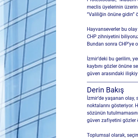
meclis üyelerinin üzerin
“Valiliğin önüne gidin”
Hayvanseverler bu olay 
CHP zihniyetini biliyor
Bundan sonra CHP’ye o
İzmir’deki bu gerilim, y
kaybını gözler önüne se
güven arasındaki ilişkiy
Derin Bakış
İzmir’de yaşanan olay, 
noktalarını gösteriyor.
sözünün tutulmamasını “
güven zafiyetini gözler 
Toplumsal olarak, seçim