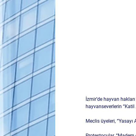
İzmir’de hayvan hakları 
hayvanseverlerin “Katil 
Meclis üyeleri, “Yasayı A
Protestocular, “Madem ö