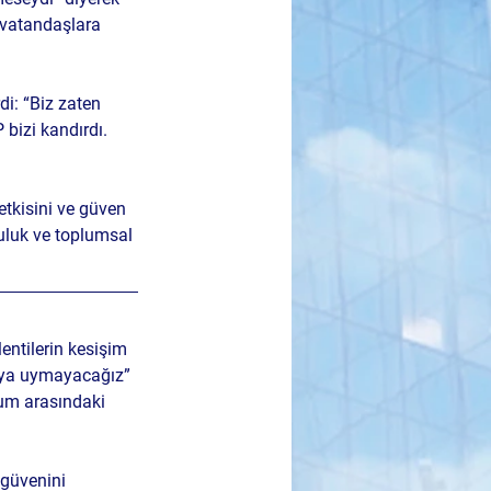
e vatandaşlara 
i: “Biz zaten 
bizi kandırdı. 
etkisini ve güven 
uluk ve toplumsal 
entilerin kesişim 
saya uymayacağız” 
lum arasındaki 
 güvenini 