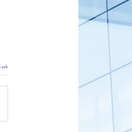
 yok
DER Bursa’dan Net Mesaj:
eme Yoksa Oy da Yok”