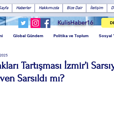
Sayfa
Haberler
Hakkımızda
Bize Dair
İletişim
D
KulisHaber16
D
mi
Global Gündem
Politika ve Toplum
Sosyal
 2025
ları Tartışması İzmir’i Sarsı
ven Sarsıldı mı?
Facebook
X (Twitter)
WhatsApp
LinkedIn
Pinterest
Bağlantıy