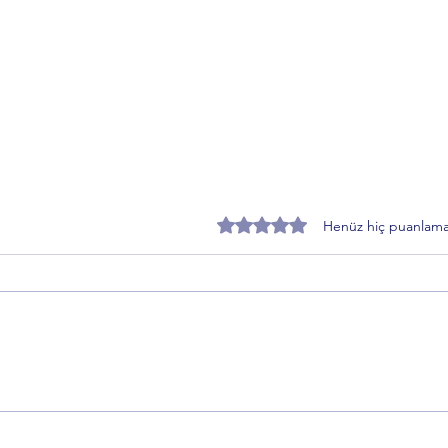
5 üzerinden 0 yıldız
Henüz hiç puanlama
Zafer Partisi Gemlik İlçe Başkanı
EMAD
Toprakçı’dan Sahiplendirme
“Kad
Süreci Açıklaması