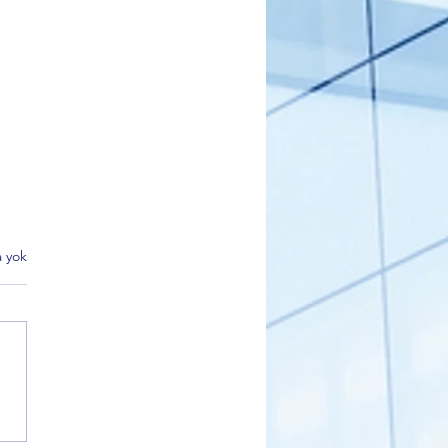
 yok
 Bursa Şube Başkanı
et Akar'dan Ankara
park'taki şehit aileleri ve