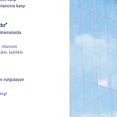
inancına karşı 
tır”
ıklamalarda 
ve ölümüm 
le, laiklikle 
nı vurgulayan 
angi 