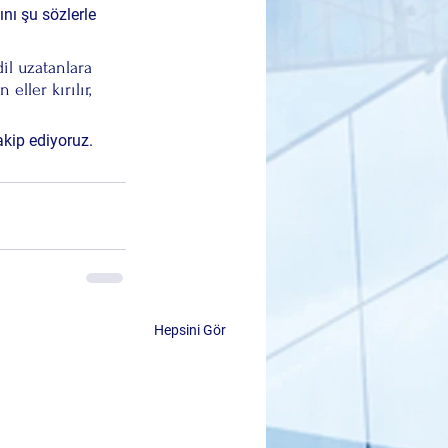
nı şu sözlerle 
il uzatanlara 
ller kırılır, 
akip ediyoruz.
Hepsini Gör