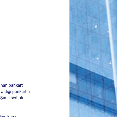
şanan pankart 
r aldığı pankartın 
 Şanlı
 sert bir 
ere karşı 