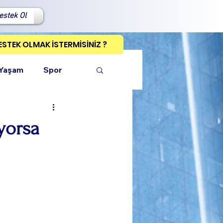
estek Ol
ESTEK OLMAK İSTERMİSİNİZ ?
 Yaşam
Spor
üyorsa
ı Kopyala