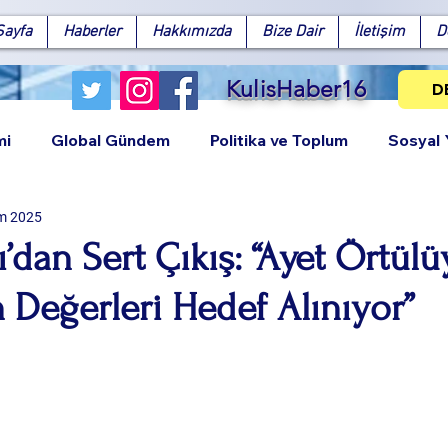
Sayfa
Haberler
Hakkımızda
Bize Dair
İletişim
D
KulisHaber16
D
mi
Global Gündem
Politika ve Toplum
Sosyal
m 2025
ı’dan Sert Çıkış: “Ayet Örtül
n Değerleri Hedef Alınıyor”
Facebook
X (Twitter)
WhatsApp
LinkedIn
Pinterest
Bağlantıy