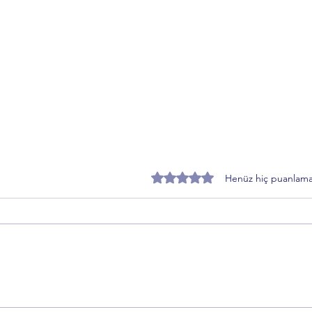
5 üzerinden 0 yıldız
Henüz hiç puanlama
Ercan Korkmaz'dan Alinur Aktaş
AŞAV
dönemi kararlarına sert tepki
Mehm
Güven