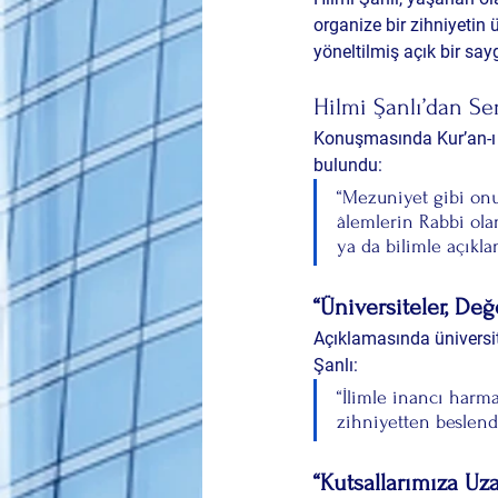
organize bir zihniyetin 
yöneltilmiş açık bir saygı
Hilmi Şanlı’dan Ser
Konuşmasında Kur’an-ı K
bulundu:
“Mezuniyet gibi onu
âlemlerin Rabbi olan
ya da bilimle açıkla
“Üniversiteler, Değ
Açıklamasında üniversit
Şanlı:
“İlimle inancı harma
zihniyetten beslendi
“Kutsallarımıza Uz