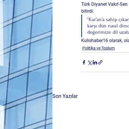
Türk Diyanet Vakıf-Sen 
bitirdi:
“Kur’an’a sahip çıka
karşı dün nasıl dimd
değerimize dil uzata
Kulishaber16
 olarak, o
Politika ve Toplum
Son Yazılar