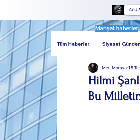
Ana 
Manşet haberler
Tüm Haberler
Siyaset Günde
Mert Morava
15 Te
Teknoloji
Rumeli
Hilmi Şanl
Bu Milleti