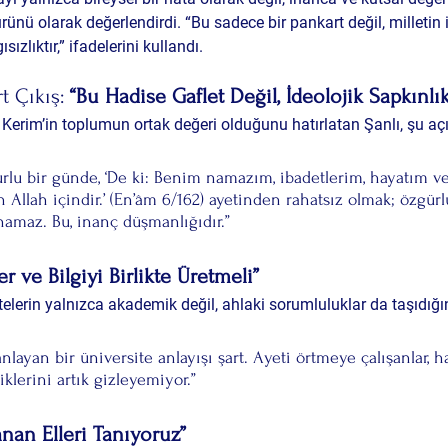
ürünü olarak değerlendirdi. “Bu sadece bir pankart değil, milletin 
sızlıktır,” ifadelerini kullandı.
t Çıkış: 
“Bu Hadise Gaflet Değil, İdeolojik Sapkınlık
erim’in toplumun ortak değeri olduğunu hatırlatan Şanlı, şu aç
rlu bir günde, ‘De ki: Benim namazım, ibadetlerim, hayatım 
 Allah içindir.’ (En’âm 6/162) ayetinden rahatsız olmak; özgürlük
namaz. Bu, inanç düşmanlığıdır.”
er ve Bilgiyi Birlikte Üretmeli”
elerin yalnızca akademik değil, ahlaki sorumluluklar da taşıdığı
nlayan bir üniversite anlayışı şart. Ayeti örtmeye çalışanlar, h
klerini artık gizleyemiyor.”
anan Elleri Tanıyoruz”