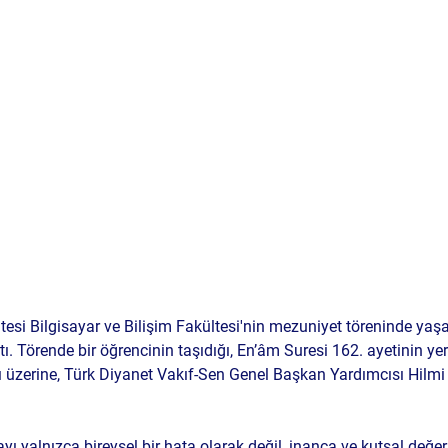
itesi Bilgisayar ve Bilişim Fakültesi'nin mezuniyet töreninde ya
ı. Törende bir öğrencinin taşıdığı, 
En’âm Suresi 162. ayetinin
 ye
 üzerine, 
Türk Diyanet Vakıf-Sen Genel Başkan Yardımcısı Hilmi
yı yalnızca bireysel bir hata olarak değil, inanca ve kutsal değerl