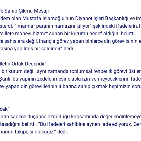
t’e Sahip Çıkma Mesajı
m olan Mustafa İslamoğlu’nun Diyanet İşleri Başkanlığı ve imam
terdi. “İmamlar paranın namazını kılıyor” şeklindeki ifadelerin, 
millete manevi hizmet sunan bir kurumu hedef aldığını belirtti.
e şahıslara değil, inançla görev yapan binlerce din görevlisinin
sına yapılmış bir saldırıdır” dedi.
etin Ortak Değeridir”
 bir kurum değil, aynı zamanda toplumsal rehberlik görevi üstlen
anlı, bu yapının zedelenmesine asla izin vermeyeceklerini ifade e
rev yapan din görevlilerinin itibarına sahip çıkmak hepimizin so
acak”
aların sadece düşünce özgürlüğü kapsamında değerlendirilemeye
taşıdığını belirtti. “Bu ifadeleri sahibine aynen iade ediyoruz. Ger
nunun takipçisi olacağız,” dedi.