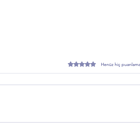
5 üzerinden 0 yıldız
Henüz hiç puanlama
Ercan Korkmaz'dan Alinur Aktaş
AŞAV
dönemi kararlarına sert tepki
Mehm
Güven
gazil
çeke