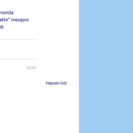
rısında 
ktır” mesajını 
dı.
Hepsini Gör