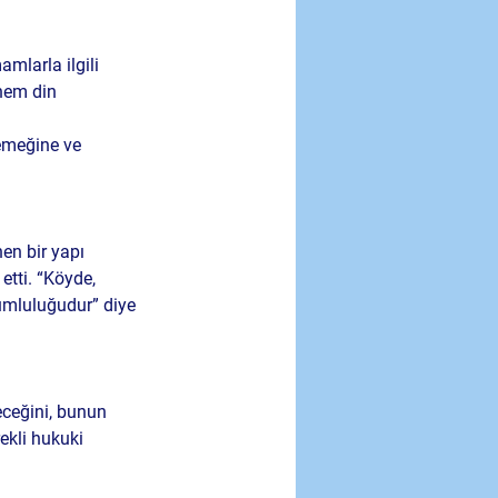
larla ilgili 
hem din 
 emeğine ve 
en bir yapı 
tti. “Köyde, 
rumluluğudur” diye 
ceğini, bunun 
ekli hukuki 