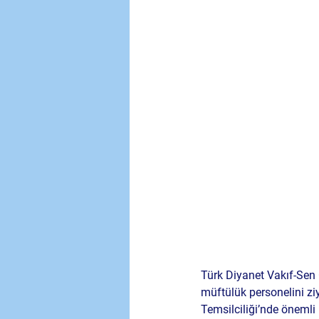
Türk Diyanet Vakıf-Sen 
müftülük personelini ziya
Temsilciliği’nde önemli 