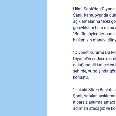
Hilmi Şanlı’dan Diyane
Şanlı, kamuoyunda günde
açıklamalarına tepki gös
görevlilerini hem de bu 
“Bu tür söylemler, sadec
halkımızın manevi dünya
“Diyanet Kurumu Bu Mill
Diyanet’in sadece resmi
olduğuna dikkat çeken Ş
şehirde, yurtdışında gö
konuştu.
“Hukuki Süreç Başlatıl
Şanlı, yapılan açıklam
itibarsızlaştırma amacı 
adımları atacağız ve ko