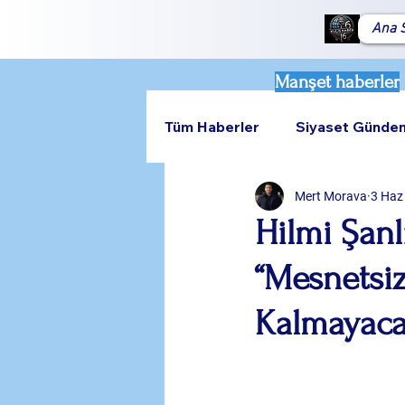
Ana 
Manşet haberler
Tüm Haberler
Siyaset Günde
Mert Morava
3 Haz
Teknoloji
Rumeli
Hilmi Şanl
“Mesnetsiz
Kalmayaca