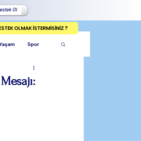
estek Ol
ESTEK OLMAK İSTERMİSİNİZ ?
 Yaşam
Spor
Mesajı:
ı Kopyala