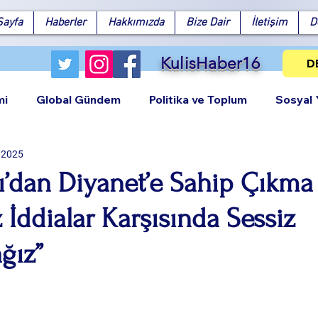
Sayfa
Haberler
Hakkımızda
Bize Dair
İletişim
D
KulisHaber16
D
mi
Global Gündem
Politika ve Toplum
Sosyal
 2025
ı’dan Diyanet’e Sahip Çıkma 
 İddialar Karşısında Sessiz
Facebook
X (Twitter)
WhatsApp
LinkedIn
Pinterest
Bağlantıy
ğız”