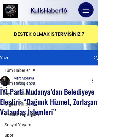
KulisHaber16
DESTEK OLMAK İSTERMİSİNİZ ?
Yazı
Tüm Haberler
Mert Morava
Tüm Haberler
19 May 2025
İYİ Parti Mudanya’dan Belediyeye
Siyaset Gündemi
Eleştiri: “Dağınık Hizmet, Zorlaşan
Global Gündem
Vatandaş İşlemleri”
Politika ve Toplum
Sosyal Yaşam
Spor