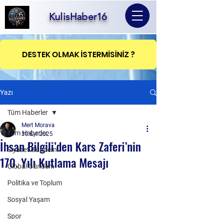
KulisHaber16
DESTEK OLMAK İSTERMİSİNİZ ?
Yazı
Tüm Haberler
Mert Morava
Tüm Haberler
30 Eyl 2025
İhsan Bilgili’den Kars Zaferi’nin
Siyaset Gündemi
170. Yılı Kutlama Mesajı
Global Gündem
Politika ve Toplum
Sosyal Yaşam
Spor