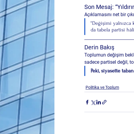
Son Mesaj: “Yıldır
Açıklamasını net bir çı
“Değişimi yalnızca 
da tabela partisi hâl
Derin Bakış
Toplumun değişim beklent
sadece partisel değil, t
Peki, siyasette taba
Politika ve Toplum