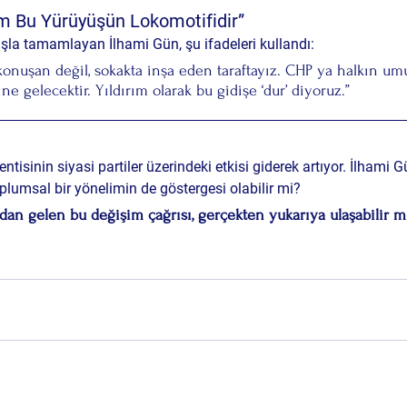
ım Bu Yürüyüşün Lokomotifidir”
kışla tamamlayan İlhami Gün, şu ifadeleri kullandı:
konuşan değil, sokakta inşa eden taraftayız. CHP ya halkın um
ine gelecektir. Yıldırım olarak bu gidişe ‘dur’ diyoruz.”
isinin siyasi partiler üzerindeki etkisi giderek artıyor. İlhami Gü
oplumsal bir yönelimin de göstergesi olabilir mi?
ndan gelen bu değişim çağrısı, gerçekten yukarıya ulaşabilir m