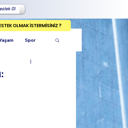
estek Ol
ESTEK OLMAK İSTERMİSİNİZ ?
 Yaşam
Spor
:
ı Kopyala