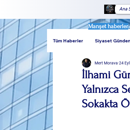
Ana 
Manşet haberler
Tüm Haberler
Siyaset Günde
Mert Morava
24 Ey
Teknoloji
Rumeli
İlhami Gü
Yalnızca S
Sokakta Ö