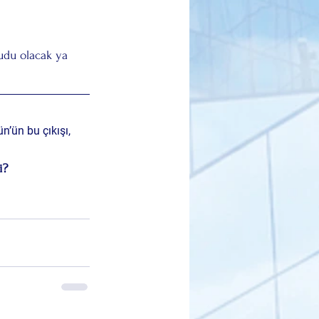
udu olacak ya 
n’ün bu çıkışı, 
i?