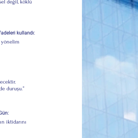
el değil, köklü 
fadeleri kullandı:
r yönelim 
cektir. 
de duruşu.”
 Gün:
n iktidarını 