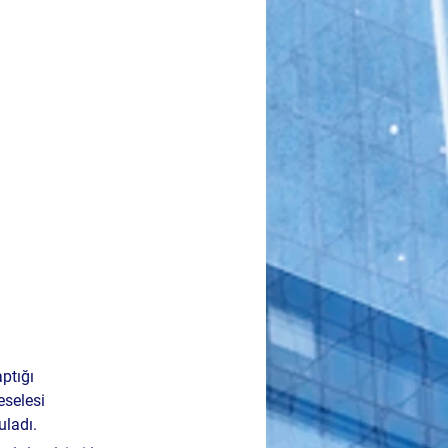
ptığı 
selesi 
uladı.