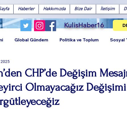
Sayfa
Haberler
Hakkımızda
Bize Dair
İletişim
D
KulisHaber16
D
mi
Global Gündem
Politika ve Toplum
Sosyal
l 2025
n’den CHP’de Değişim Mesajı
eyirci Olmayacağız Değişimi
Facebook
X (Twitter)
WhatsApp
LinkedIn
Pinterest
Bağlantıy
rgütleyeceğiz