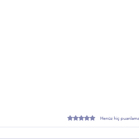
5 üzerinden 0 yıldız
Henüz hiç puanlama