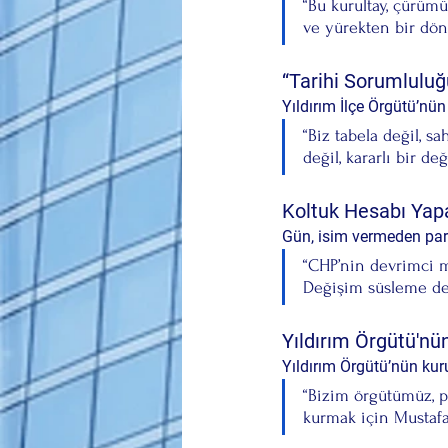
“Bu kurultay, çürümü
ve yürekten bir dön
“Tarihi Sorumluluğ
Yıldırım İlçe Örgütü’nün 
“Biz tabela değil, s
değil, kararlı bir değ
Koltuk Hesabı Yapa
Gün, isim vermeden parti
“CHP’nin devrimci m
Değişim süsleme değ
Yıldırım Örgütü'nün
Yıldırım Örgütü’nün kur
“Bizim örgütümüz, p
kurmak için Mustaf