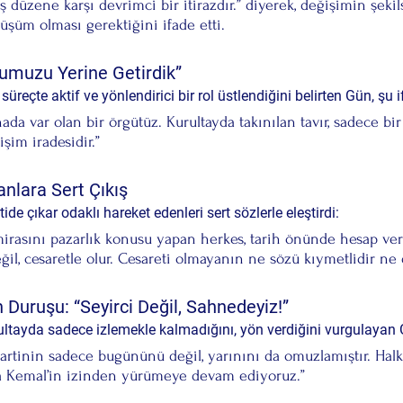
ş düzene karşı devrimci bir itirazdır.” diyerek, değişimin şekils
üşüm olması gerektiğini ifade etti.
umuzu Yerine Getirdik”
süreçte aktif ve yönlendirici bir rol üstlendiğini belirten Gün, şu i
ahada var olan bir örgütüz. Kurultayda takınılan tavır, sadece bi
işim iradesidir.”
nlara Sert Çıkış
de çıkar odaklı hareket edenleri sert sözlerle eleştirdi:
irasını pazarlık konusu yapan herkes, tarih önünde hesap vere
il, cesaretle olur. Cesareti olmayanın ne sözü kıymetlidir ne 
 Duruşu: “Seyirci Değil, Sahnedeyiz!”
ultayda sadece izlemekle kalmadığını, yön verdiğini vurgulayan
artinin sadece bugününü değil, yarınını da omuzlamıştır. Halkı
a Kemal’in izinden yürümeye devam ediyoruz.”