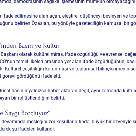
tamda, demokrasinin sağlıklı işlemesinin mümkün olmayacağını i
in ifade edilmesine alan açan, eleştirel düşünceyi besleyen ve to
duğunu belirten Özaslan, bu yönüyle gazeteciliğin kamusal bir gör
inden Basın ve Kültür
şkanı olarak kültürel miras, ifade özgürlüğü ve evrensel değer
’nun temel ilkeleri arasında yer alan ifade özgürlüğünün, basın
. Kültürel çeşitliliğin korunması ve toplumsal bilinçlenmenin 
ü görevi gördüğünü ifade etti.
ulusal basının yalnızca haber aktaran değil, aynı zamanda kültüre
an bir rol üstlendiğini belirtti.
e Saygı Borçluyuz”
n devamında mesleğini zor koşullar altında, büyük bir özveriyle 
erek şu ifadeleri kullandı: