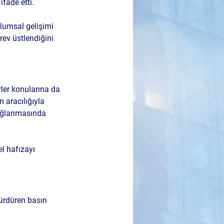
fade etti.
plumsal gelişimi 
ev üstlendiğini 
ler konularına da 
 aracılığıyla 
sağlanmasında 
l hafızayı 
sürdüren basın 