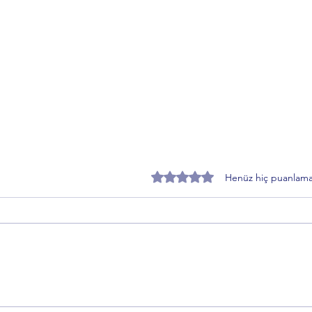
5 üzerinden 0 yıldız
Henüz hiç puanlama
Zafer Partisi Gemlik İlçe Başkanı
EMAD
Toprakçı’dan Sahiplendirme
“Kad
Süreci Açıklaması