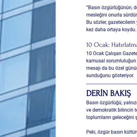
“Basın özgürlüğünün, de
mesleğini onurla sürdür
Bu sözler, gazetecileri
kez daha ortaya koydu.
10 Ocak: Hatırlatm
10 Ocak Çalışan Gazetec
kamusal sorumluluğun ha
mesajı da bu özel günün
sunduğunu gösteriyor.
DERİN BAKIŞ
Basın özgürlüğü, yalnız
ve demokratik bilincin te
toplumların geleceğini ş
Peki, özgür basın kültü