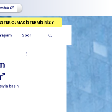
estek Ol
ESTEK OLMAK İSTERMİSİNİZ ?
 Yaşam
Spor
ın
r”
ı Kopyala
ıyla basın 