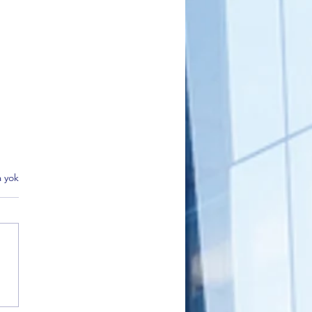
 yok
DER Bursa’dan Net Mesaj:
eme Yoksa Oy da Yok”