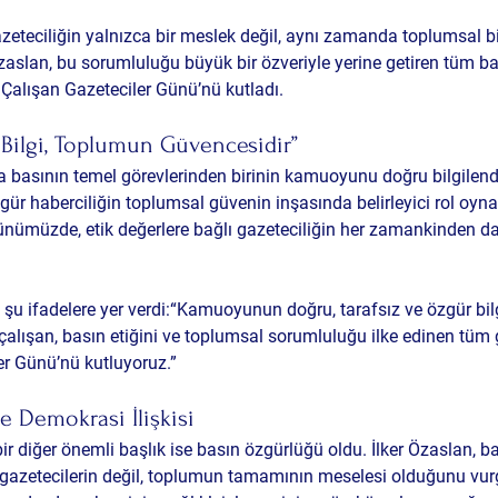
zeteciliğin yalnızca bir meslek değil, aynı zamanda toplumsal b
aslan, bu sorumluluğu büyük bir özveriyle yerine getiren tüm ba
Çalışan Gazeteciler Günü’nü kutladı.
 Bilgi, Toplumun Güvencesidir”
da basının temel görevlerinden birinin kamuoyunu doğru bilgilen
zgür haberciliğin toplumsal güvenin inşasında belirleyici rol oynad
ğı günümüzde, etik değerlere bağlı gazeteciliğin her zamankinden 
u ifadelere yer verdi:“Kamuoyunun doğru, tarafsız ve özgür bil
 çalışan, basın etiğini ve toplumsal sorumluluğu ilke edinen tüm 
er Günü’nü kutluyoruz.”
 Demokrasi İlişkisi
r diğer önemli başlık ise basın özgürlüğü oldu. İlker Özaslan, ba
gazetecilerin değil, toplumun tamamının meselesi olduğunu vurg