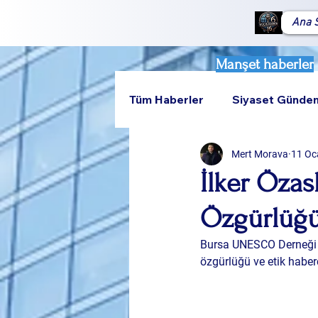
Ana 
Manşet haberler
Tüm Haberler
Siyaset Günde
Mert Morava
11 Oc
Teknoloji
Rumeli
İlker Özas
Özgürlüğü
Bursa UNESCO Derneği B
özgürlüğü ve etik haberc