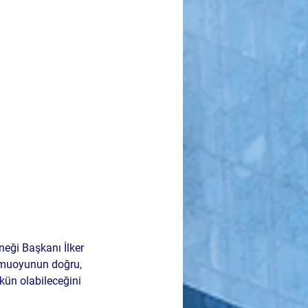
ği Başkanı İlker 
kamuoyunun doğru, 
kün olabileceğini 