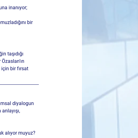
na inanıyor; 
muzladığını bir 
in taşıdığı 
 Özaslan’ın 
in bir fırsat 
lumsal diyalogun 
 anlayışı, 
luk alıyor muyuz?