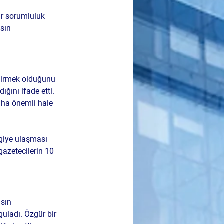
ir sorumluluk 
sın 
dirmek olduğunu 
ığını ifade etti. 
daha önemli hale 
giye ulaşması 
gazetecilerin 10 
sın 
uladı. Özgür bir 