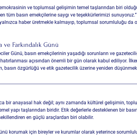
mokrasinin ve toplumsal gelişimin temel taşlarından biri olduğu
en tüm basın emekçilerine saygı ve teşekkürlerimizi sunuyoruz.”
n yalnızca haber üretmekle kalmayıp, toplumsal sorumluluğu da o
a ve Farkındalık Günü
iler Günü, basın emekçilerinin yaşadığı sorunların ve gazeteciliğ
tırlanması açısından önemli bir gün olarak kabul ediliyor. İlker
, basın özgürlüğü ve etik gazetecilik üzerine yeniden düşünmek iç
ca bir anayasal hak değil; aynı zamanda kültürel gelişimin, top
mel yapı taşlarından biridir. Etik değerlerle desteklenen bir basın
ekillendiren en güçlü araçlardan biri olabilir.
rünü korumak için bireyler ve kurumlar olarak yeterince sorumlu