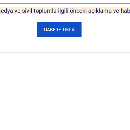
dya ve sivil toplumla ilgili 
önceki açıklama ve hab
HABERE TIKLA