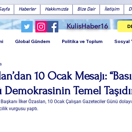
Sayfa
Haberler
Hakkımızda
Bize Dair
İletişim
D
KulisHaber16
D
mi
Global Gündem
Politika ve Toplum
Sosyal
a
lan’dan 10 Ocak Mesajı: “Bas
 Demokrasinin Temel Taşıdı
Facebook
X (Twitter)
WhatsApp
LinkedIn
Pinterest
Bağlantıy
aşkanı İlker Özaslan, 10 Ocak Çalışan Gazeteciler Günü dolayıs
ilik vurgusu yaptı.