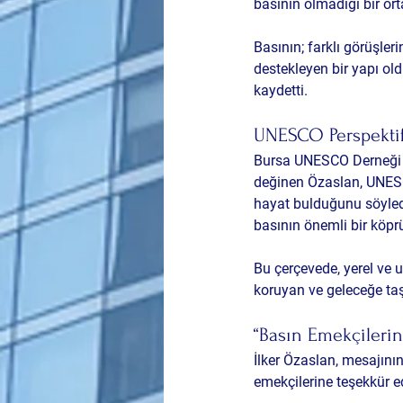
basının olmadığı bir or
Basının; farklı görüşler
destekleyen bir yapı ol
kaydetti.
UNESCO Perspektif
Bursa UNESCO Derneği Ba
değinen Özaslan, UNESCO
hayat bulduğunu söyledi
basının önemli bir köpr
Bu çerçevede, yerel ve 
koruyan ve geleceğe taşıy
“Basın Emekçilerin
İlker Özaslan, mesajını
emekçilerine teşekkür ed