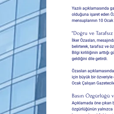
Yazılı açıklamasında ga
olduğuna işaret eden Öz
mensuplarının 10 Ocak 
“Doğru ve Tarafsız
İlker Özaslan, mesajın
belirterek, tarafsız ve ö
Bilgi kirliliğinin arttı
geldiğini dile getirdi.
Özaslan açıklamasında ş
için büyük bir özveriyle
Ocak Çalışan Gazetecil
Basın Özgürlüğü ve
Açıklamada öne çıkan bi
özgürlüğünün yalnızca 