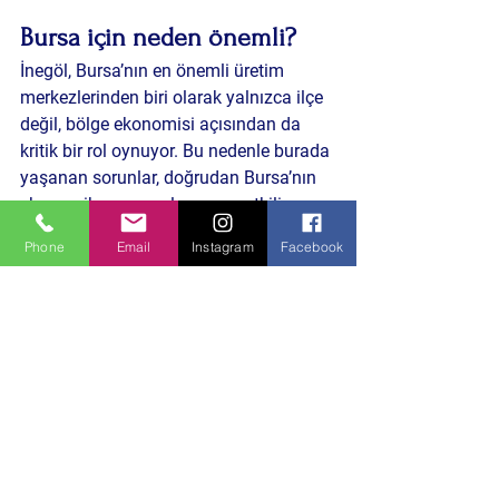
Bursa için neden önemli?
İnegöl, Bursa’nın en önemli üretim 
merkezlerinden biri olarak yalnızca ilçe 
değil, bölge ekonomisi açısından da 
kritik bir rol oynuyor. Bu nedenle burada 
yaşanan sorunlar, doğrudan Bursa’nın 
ekonomik ve sosyal yapısını etkiliyor.
Phone
Email
Instagram
Facebook
Altyapıdan ulaşıma kadar yaşanan 
aksaklıklar, yalnızca yerel değil bölgesel 
sonuçlar doğurabilecek potansiyele 
sahip.
Derin Bakış: Şehirler Neden 
Tıkanıyor?
İnegöl örneği, hızlı büyüyen şehirlerin 