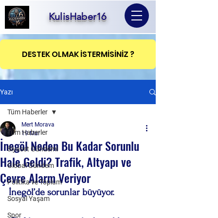
KulisHaber16
DESTEK OLMAK İSTERMİSİNİZ ?
Yazı
Tüm Haberler
Mert Morava
Tüm Haberler
19 Mar
İnegöl Neden Bu Kadar Sorunlu
Siyaset Gündemi
Hale Geldi? Trafik, Altyapı ve
Global Gündem
Çevre Alarm Veriyor
Politika ve Toplum
İnegöl’de sorunlar büyüyor.
Sosyal Yaşam
Spor