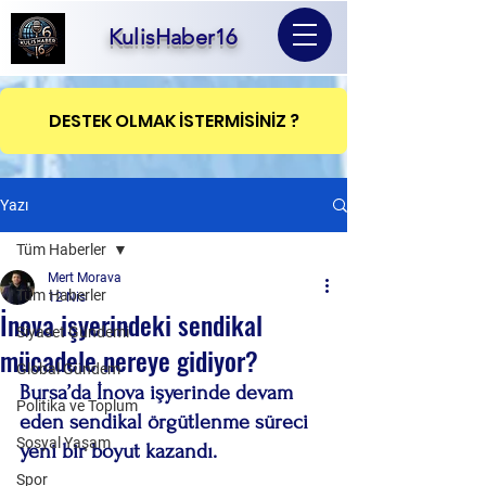
KulisHaber16
DESTEK OLMAK İSTERMİSİNİZ ?
Yazı
Tüm Haberler
Mert Morava
Tüm Haberler
12 Nis
İnova işyerindeki sendikal
Siyaset Gündemi
mücadele nereye gidiyor?
Global Gündem
Bursa’da İnova işyerinde devam 
Politika ve Toplum
eden sendikal örgütlenme süreci 
Sosyal Yaşam
yeni bir boyut kazandı.
Spor