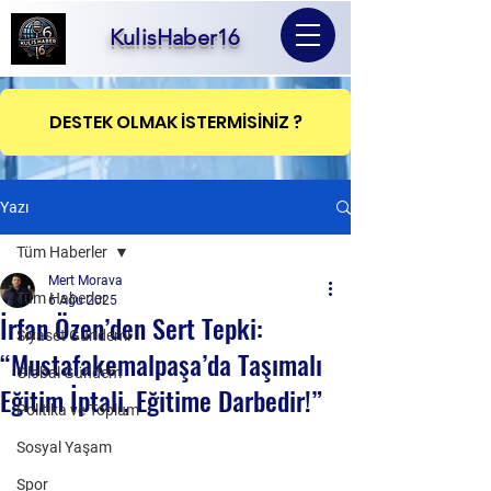
KulisHaber16
DESTEK OLMAK İSTERMİSİNİZ ?
Yazı
Tüm Haberler
Mert Morava
Tüm Haberler
6 Ağu 2025
İrfan Özen’den Sert Tepki:
Siyaset Gündemi
“Mustafakemalpaşa’da Taşımalı
Global Gündem
Eğitim İptali, Eğitime Darbedir!”
Politika ve Toplum
Sosyal Yaşam
Spor