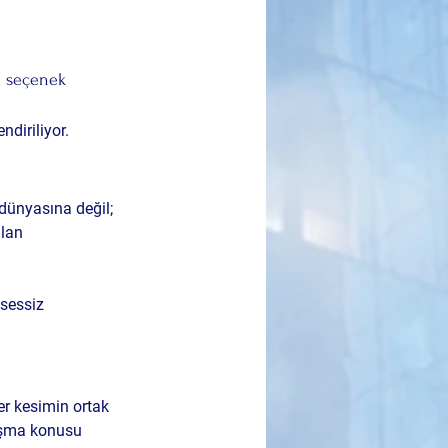
a seçenek 
ndiriliyor.
dünyasına değil; 
lan 
sessiz 
er kesimin ortak 
tışma konusu 