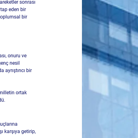
areketler sonrası 
tap eden bir 
toplumsal bir 
ası, onuru ve 
enç nesil 
 ayrıştırıcı bir 
illetin ortak 
dü.
uçlarına 
 karşıya getirip, 