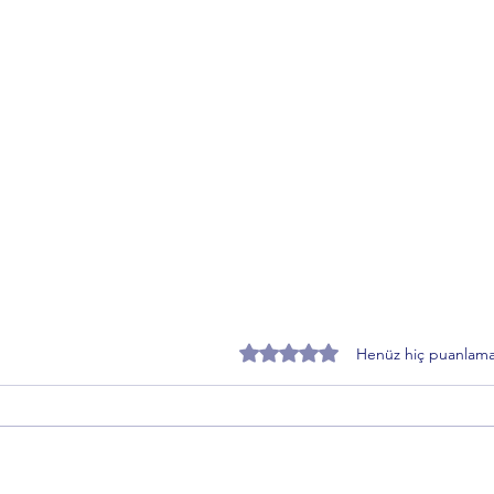
5 üzerinden 0 yıldız
Henüz hiç puanlama