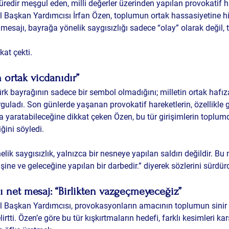
redir meşgul eden, milli değerler üzerinden yapılan provokatif h
 Başkan Yardımcısı İrfan Özen
, toplumun ortak hassasiyetine hi
mesajı, bayrağa yönelik saygısızlığı sadece “olay” olarak değil, 
kat çekti.
n ortak vicdanıdır”
rk bayrağının sadece bir sembol olmadığını; 
milletin ortak hafız
guladı. Son günlerde yaşanan provokatif hareketlerin, özellikle g
ma yaratabileceğine dikkat çeken Özen, bu tür girişimlerin toplumda
ğini söyledi.
ik saygısızlık, yalnızca bir nesneye yapılan saldırı değildir. Bu m
şine ve geleceğine yapılan bir darbedir.” diyerek sözlerini sürdür
 net mesaj: “Birlikten vazgeçmeyeceğiz”
 Başkan Yardımcısı, provokasyonların amacının toplumun sinir 
ti. Özen’e göre bu tür kışkırtmaların hedefi, farklı kesimleri karşı