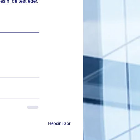
sini de test eder.
Hepsini Gör