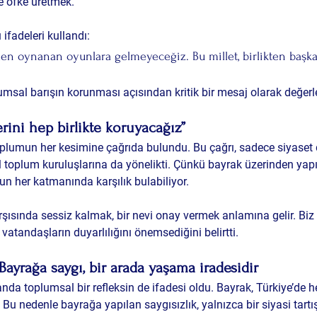
e öfke üretmek.
ifadeleri kullandı:
en oynanan oyunlara gelmeyeceğiz. Bu millet, birlikten başk
umsal barışın korunması açısından kritik bir mesaj olarak değerle
rini hep birlikte koruyacağız”
plumun her kesimine çağrıda bulundu. Bu çağrı, sadece siyaset 
vil toplum kuruluşlarına da yönelikti. Çünkü bayrak üzerinden yapı
n her katmanında karşılık bulabiliyor.
rşısında sessiz kalmak, bir nevi onay vermek anlamına gelir. Biz 
vatandaşların duyarlılığını önemsediğini belirtti.
Bayrağa saygı, bir arada yaşama iradesidir
da toplumsal bir refleksin de ifadesi oldu. Bayrak, Türkiye’de h
. Bu nedenle bayrağa yapılan saygısızlık, yalnızca bir siyasi tar