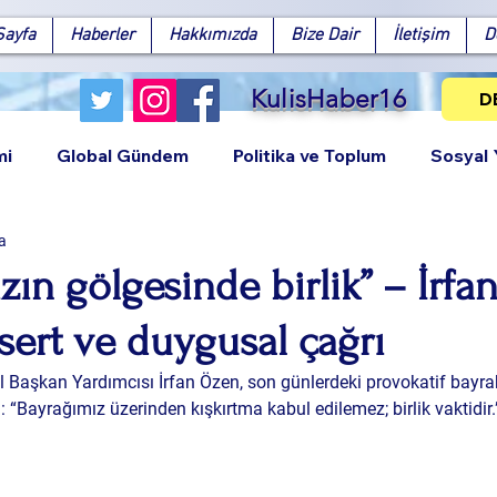
Sayfa
Haberler
Hakkımızda
Bize Dair
İletişim
D
KulisHaber16
D
mi
Global Gündem
Politika ve Toplum
Sosyal
a
zın gölgesinde birlik” – İrfa
ert ve duygusal çağrı
Facebook
X (Twitter)
WhatsApp
LinkedIn
Pinterest
Bağlantıy
Başkan Yardımcısı İrfan Özen, son günlerdeki provokatif bayrak 
i: “Bayrağımız üzerinden kışkırtma kabul edilemez; birlik vaktidir.