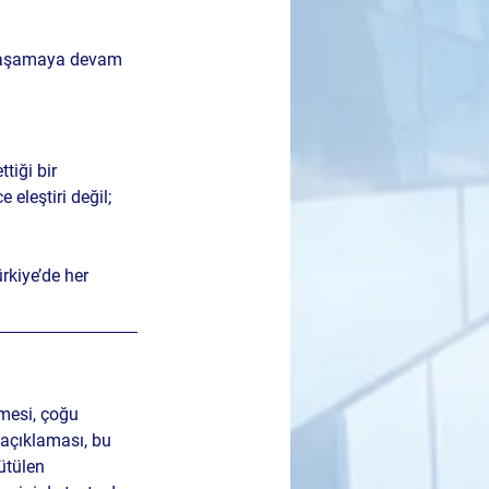
e yaşamaya devam 
iği bir 
leştiri değil; 
kiye’de her 
mesi, çoğu 
açıklaması, bu 
ütülen 