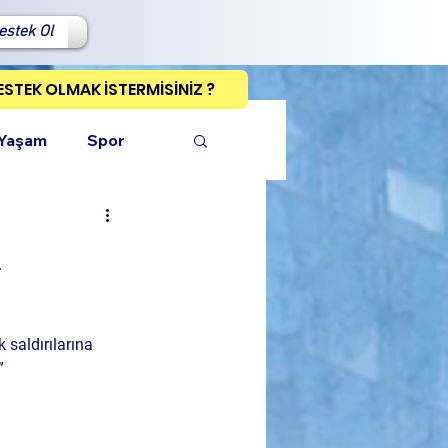
estek Ol
ESTEK OLMAK İSTERMİSİNİZ ?
 Yaşam
Spor
n
ı Kopyala
saldırılarına 
”