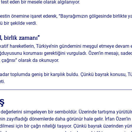
 test eden bir mesele
 olarak algılanıyor.
testin önemine işaret ederek, “Bayrağımızın gölgesinde birlikt
 bir şekilde verdi.
, birlik zamanı”
atif hareketlerin, Türkiye’nin gündemini meşgul etmeye devam ett
yusunu koruması gerektiğini vurguladı. Özen’in mesajı, sadece e
k çağrısı” olarak da okunuyor.
adar toplumda geniş bir karşılık buldu.
 Çünkü bayrak konusu, Tür
ti.
ş
değerlerini simgeleyen bir semboldür. Üzerinde tartışma yürütül
 zayıfladığı dönemlerde daha görünür hale gelir. İrfan Özen’in 
ilmesi için bir çağrı niteliği taşıyor. Çünkü bayrak üzerinden yür