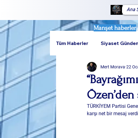
Ana 
Manşet haberler
Tüm Haberler
Siyaset Günde
Mert Morava
22 Oc
Teknoloji
Rumeli
“Bayrağımı
Özen’den s
TÜRKİYEM Partisi Genel 
karşı net bir mesaj verd