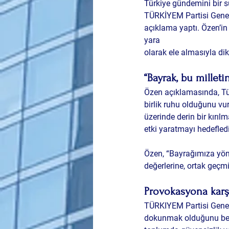
Türkiye gündemini bir sü
TÜRKİYEM Partisi Genel
açıklama yaptı. Özen’in 
yara 
olarak ele almasıyla dik
“Bayrak, bu milleti
Özen açıklamasında, Tü
birlik ruhu
 olduğunu vur
üzerinde derin bir kırıl
etki yaratmayı hedefledi
Özen, “Bayrağımıza yönel
değerlerine, ortak geçmi
Provokasyona karşı
TÜRKIYEM Partisi Genel
dokunmak olduğunu belirt