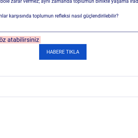
bole zarar vermez; aynı zamanda toplumun birlikte yaşama irade
lar karşısında toplumun refleksi nasıl güçlendirilebilir?
göz atabilirsiniz 
HABERE TIKLA