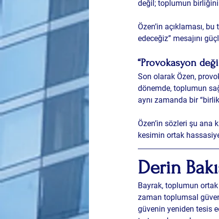
değil; 
toplumun birliğini
Özen’in açıklaması, bu 
edeceğiz” mesajını güçlü
“Provokasyon değil
Son olarak Özen, provok
dönemde, toplumun sağdu
aynı zamanda bir “birli
Özen’in sözleri şu ana k
kesimin ortak hassasiye
Derin Bakı
Bayrak, toplumun ortak 
zaman toplumsal güvenin
güvenin yeniden tesis ed