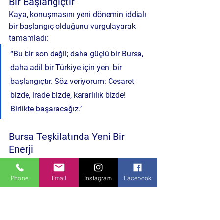
Bir Başlangıçtır”
Kaya, konuşmasını yeni dönemin 
iddialı 
bir başlangıç olduğunu
 vurgulayarak 
tamamladı:
“Bu bir son değil; daha güçlü bir Bursa, 
daha adil bir Türkiye için yeni bir 
başlangıçtır. Söz veriyorum: Cesaret 
bizde, irade bizde, kararlılık bizde! 
Birlikte başaracağız.”
Bursa Teşkilatında Yeni Bir 
Enerji
Mazbata töreninin ardından yapılan 
değerlendirmelerde, İYİ Parti Bursa İl 
Phone
Email
Instagram
Facebook
Teşkilatı’nın geçmiş kırılganlıkları geride 
bıraktığı, 
İsmail Kaya liderliğinde daha 
organize ve güçlü bir dönem
 için hazır 