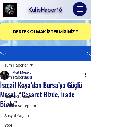
KulisHaber16
DESTEK OLMAK İSTERMİSİNİZ ?
Yazı
Tüm Haberler
Mert Morava
Tüm Haberler
19 Kas 2025
İsmail Kaya’dan Bursa’ya Güçlü
Siyaset Gündemi
Mesaj: “Cesaret Bizde, İrade
Global Gündem
Bizde”
Politika ve Toplum
Sosyal Yaşam
Spor