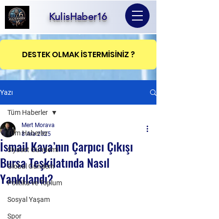
KulisHaber16
DESTEK OLMAK İSTERMİSİNİZ ?
Yazı
Tüm Haberler
Mert Morava
Tüm Haberler
8 Ara 2025
İsmail Kaya’nın Çarpıcı Çıkışı
Siyaset Gündemi
Bursa Teşkilatında Nasıl
Global Gündem
Yankılandı?
Politika ve Toplum
Sosyal Yaşam
Spor